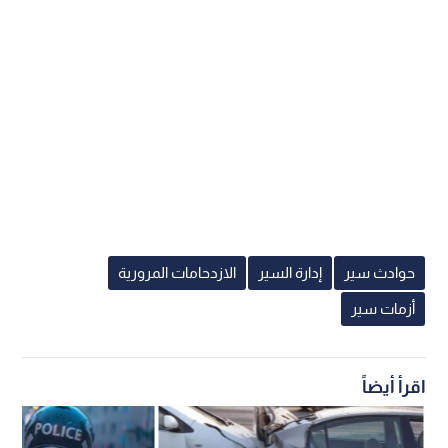
حوادث سير
إدارة السير
الازدحامات المرورية
أزمات سير
اقرأ أيضاً