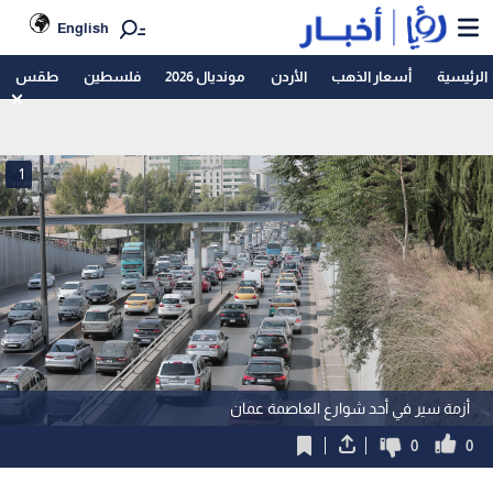
English
الرئيسية
أسعار الذهب
الأردن
مونديال 2026
فلسطين
طقس
1
أزمة سير في أحد شوارع العاصمة عمان
0
0