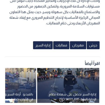
وأكدت الإدارة أن تلك الإجراءات والتدابير المتخذة جاءت لتوفر أعلى
مستوايات السلامة المرورية، ولتمكين الجمهور من الحضور
والاستمتاع بالفعاليات بكل سهولة ويسر، حيث يمثل هذا التعاون
الميداني الركيزة الأساسية لإنجاح التنظيم المروري مع إيقاد شعلة
المهرجان الأربعاء وحتى ختام الفعاليات.
جرش
مهرجان
فعاليات
إدارة السير
اقرأ أيضاً
إدارة السير تحصل على شهادة نظام
بالفيديو.. أزمة السير وتح
الإدارة البيئية ISO 14001:2015
في الأردن: خطط مستقبلي
مستدامة للأزمات المروري