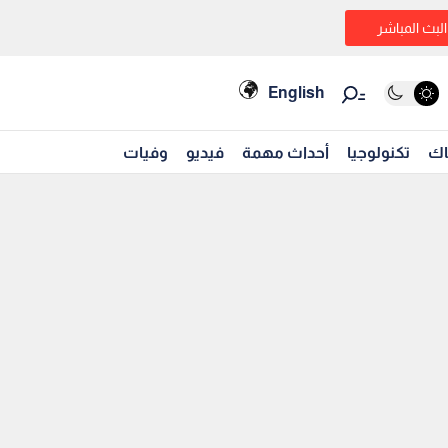
البث المباشر
English
اك
تكنولوجيا
أحداث مهمة
فيديو
وفيات