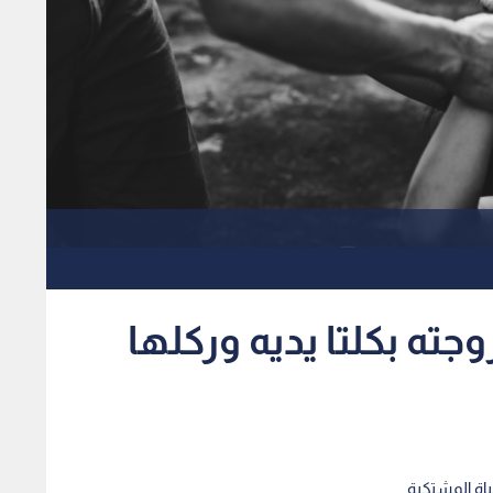
جته بكلتا يديه وركلها
ياة المشتكية