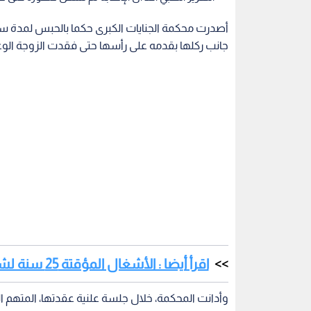
أصدرت محكمة الجنايات الكبرى حكما بالحبس لمدة سن
جانب ركلها بقدمه على رأسها حتى فقدت الزوجة الوع
اقرأ أيضا : الأشغال المؤقتة 25 سنة لشخص أجهز على شقيقته في الأردن
وأدانت المحكمة، خلال جلسة علنية عقدتها، المتهم الث