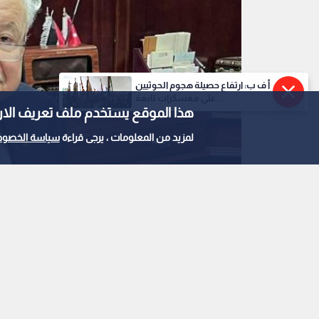
أ ف ب: ارتفاع حصيلة هجوم الحوثيين
على معسكرات تابعة...
هذا الموقع يستخدم ملف تعريف الارتباط e
لمزيد من المعلومات ، يرجى قراءة
سياسة الخصوص
رجل الأعمال طلال أبو غزالة
0
0
مصدر لـ"رؤيا أخبار": ا