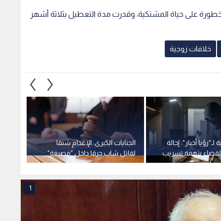
ل خطورة على حياة المشتكية، وقدرت مدة التعطيل بثلاثة أشهر
خلافات زوجية
ـ"رؤيا أخبار": إحالة
الجنايات الكبرى: الإعدام شنقا
الجناي
للقضاء بتهمة تسريب
لقاتل شاب حرقا داخل "مصبغة"
بمشاج
في إربد
القتل 
1