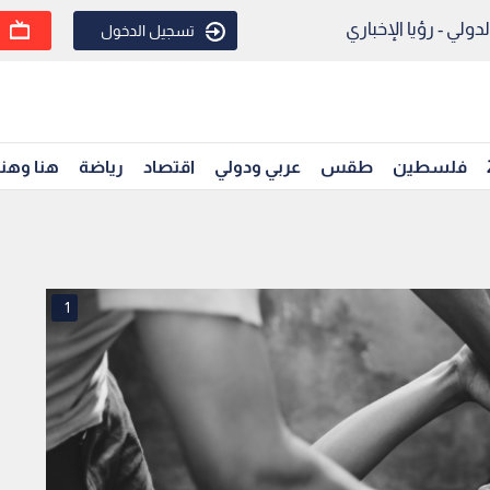
ولي - رؤيا الإخباري
تسجيل الدخول
فلسطين
طقس
عربي ودولي
اقتصاد
رياضة
هنا وهن
1