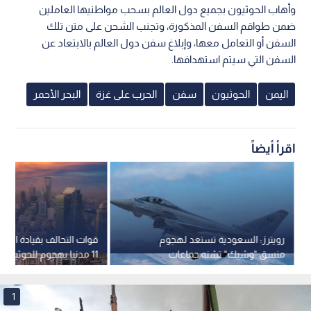
وأهاب الحوثيون بجميع دول العالم بسحب مواطنيها العاملين
ضمن طواقم السفن المذكورة، وتجنب الشحن على متن تلك
السفن أو التعامل معها، وإبلاغ سفن دول العالم بالابتعاد عن
السفن التي سيتم استهدافها.
اليمن
الحوثيون
سفن
الحرب على غزة
البحر الأحمر
اقرأ أيضاً
رويترز: السعودية تستعد لهجوم
قوات التحالف بقيادة السع
منسق "وشيك" تشنه جماعات
11 مدنيا بهجوم للحوثيين على نجران
مدعومة من إيران
1