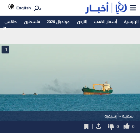
English
الرئيسية
أسعار الذهب
الأردن
مونديال 2026
فلسطين
طقس
1
سفينة - أرشيفية
0
0