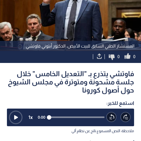
المستشار الطبي السابق للبيت الأبيض، الدكتور أنتوني فاوتشي
0
0
فاوتشي يتذرع بـ "التعديل الخامس" خلال
جلسة مشحونة ومتوترة في مجلس الشيوخ
حول أصول كورونا
استمع للخبر:
1
x
0:00
ملاحظة: النص المسموع ناتج عن نظام آلي