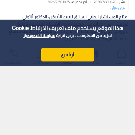
نشر :
10:20 2026/7/30
|
آخر تحديث :
10:25 2026/7/30
عربي دولي
امتنع المستشار الطبي السابق للبيت الأبيض، الدكتور أنتوني
فاوتشي، عن الإجابة على مجموعة من الأسئلة المتعلقة بأصول
هذا الموقع يستخدم ملف تعريف الارتباط Cookie
فيروس كورونا وسياسات التعامل مع الجائحة، خلال جلسة استماع
لمزيد من المعلومات ، يرجى قراءة
سياسة الخصوصية
عقدت أمام مجلس الشيوخ الأمريكي.
اوافق
الرئيسية
عواجل
المباشر
أحدث الأخبار
الأكثر شيوعًا