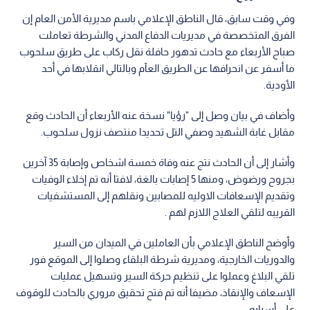
وفي وقت سابق، قال الناطق الإعلامي باسم مديرية الأمن العام إن
الفرق المتخصصة في مديريات الدفاع المدني والشرطة تعاملت
صباح الأربعاء مع حادث تدهور حافلة نقل ركاب على طريق سلحوب
ما أسفر عن انحرافها عن الطريق العآم وبالتالي انقلابها في أحد
الأودية.
وأضاف في بيان وصل إلى "رؤيا" نسخة عنه الأربعاء أن الحادث وقع
مقابل غابة الشهيد وصفي التل تحديدا منتصف نزول سلحوب.
وأشار إلى أن الحادث نتج عنه وفاة خمسة اشخاص وإصابة 35 آخرين
بجروح ورضوض، ومنها 5 إصابات بالغة، لافتا أنه تم إخلاء الوفيات
وتقديم الإسعافات الاوليه للمصابين ونقلهم إلى المستشفيات
القريبه لتلقي العلاج اللازم لهم .
وأوضح الناطق الإعلامي بأن العاملين في الميدان من السير
والدوريات الخارجية، ومديرية شرطة البلقاء وصلوا إلى الموقع فور
تلقي البلاغ وعملوا على تنظيم حركة السير وتسهيل عمليات
الإسعاف والإنقاذ، مضيفا أنه تم فتح تحقيق مروري بالحادث للوقوف
على أسبابه