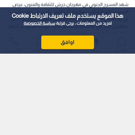
شهد المسرح الجنوبي في مهرجان جرش للثقافة والفنون، عرض
المسرحية الغنائية الاستعراضية "أم كلثوم.. دايبين في صوت الست"،
هذا الموقع يستخدم ملف تعريف الارتباط Cookie
في واحدة من أبرز أمسيات الدورة الأربعين للمهرجان، وسط حضور
لمزيد من المعلومات ، يرجى قراءة
سياسة الخصوصية
جماهيري كبير تابع عملا فنيا يستحضر سيرة كوكب الشرق أم كلثوم
ويقدمها برؤية مسرحية معاصرة.
اوافق
الرئيسية
عواجل
المباشر
أحدث الأخبار
الأكثر شيوعًا