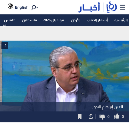
English
الرئيسية
أسعار الذهب
الأردن
مونديال 2026
فلسطين
طقس
1
العين إبراهيم البدور
0
0