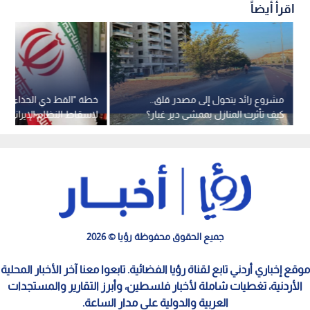
اقرأ أيضاً
مشروع رائد يتحول إلى مصدر قلق..
خطة "القط ذي الحذاء"..
كيف تأثرت المنازل بممشى دير غبار؟
لإسقاط النظام الإيراني و
أحمدي نجاد
جميع الحقوق محفوظة رؤيا © 2026
موقع إخباري أردني تابع لقناة رؤيا الفضائية. تابعوا معنا آخر الأخبار المحلية
الأردنية، تغطيات شاملة لأخبار فلسطين، وأبرز التقارير والمستجدات
العربية والدولية على مدار الساعة.