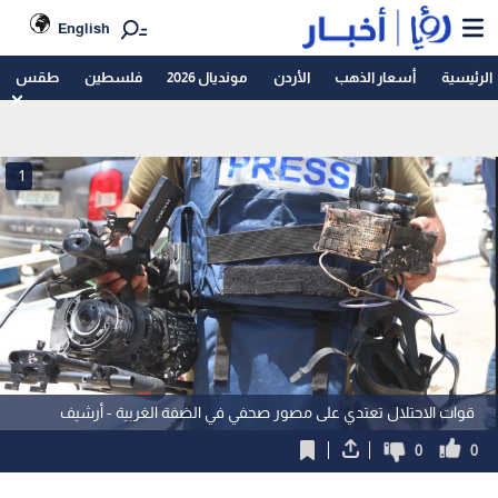
English
الرئيسية
أسعار الذهب
الأردن
مونديال 2026
فلسطين
طقس
1
قوات الاحتلال تعتدي على مصور صحفي في الضفة الغربية - أرشيف
0
0