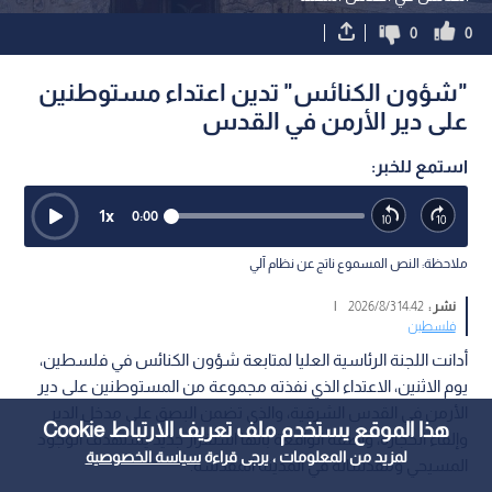
0
0
"شؤون الكنائس" تدين اعتداء مستوطنين
على دير الأرمن في القدس
استمع للخبر:
1
x
0:00
ملاحظة: النص المسموع ناتج عن نظام آلي
نشر :
14:42 2026/8/3
|
فلسطين
أدانت اللجنة الرئاسية العليا لمتابعة شؤون الكنائس في فلسطين،
يوم الاثنين، الاعتداء الذي نفذته مجموعة من المستوطنين على دير
الأرمن في القدس الشرقية، والذي تضمن البصق على مدخل الدير
هذا الموقع يستخدم ملف تعريف الارتباط Cookie
وإلقاء الحجارة، واصفة الواقعة بأنها استفزاز جديد يستهدف الوجود
لمزيد من المعلومات ، يرجى قراءة
سياسة الخصوصية
المسيحي ومقدساته في المدينة المقدسة.