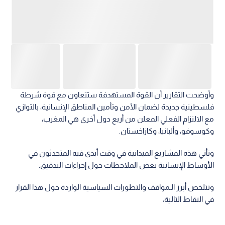
الأوساط الإنسانية بعض الملاحظات حول إجراءات التدقيق.
وتتلخص أبرز الـمواقف والتطورات السياسية الواردة حول هذا القرار
في النقاط التالية:
الموقف العسكري: عبر النائب عن الجيش الأوغندي الجنرال هنري
ماتسيكو عن فخره باعتبار الجيش ركيزة للاستقرار الدولي.
المخاوف النيابية: حذر النائب المستقل كريم ماسابا من نشر الجنود