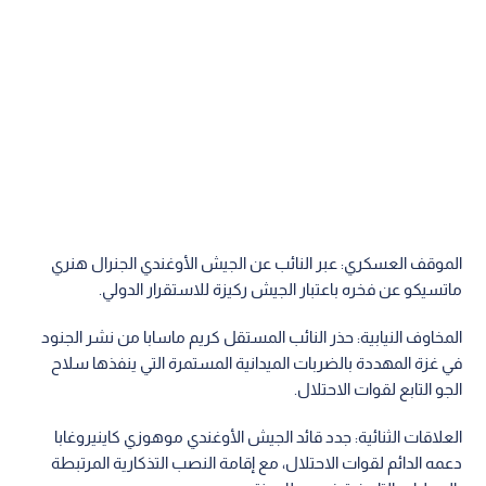
في غزة المهددة بالضربات الميدانية المستمرة التي ينفذها سلاح
الجو التابع لقوات الاحتلال.
العلاقات الثنائية: جدد قائد الجيش الأوغندي موهوزي كاينيروغابا
دعمه الدائم لقوات الاحتلال، مع إقامة النصب التذكارية المرتبطة
بالعمليات التاريخية في مطار عنتيبي.
اقرأ أيضا: "مجلس السلام" الأمريكي يعد لبناء
أول قاعدة عسكرية جنوب قطاع غزة
الموقف الحكومي: أعلن رئيس وزراء الاحتلال بنيامين نتنياهو أن
طرفه لم يوافق بعد على خارطة الطريق بنحو كامل حتى استكمال
بنود نزع السلاح.
وتؤكد الأوساط النيابية في أوغندا أن تمرير الممذكرة في البرلمان
يأتي استجابة للتشاورات الدولية لإدارة مرحلة ما بعد الحرب في
القطاع.