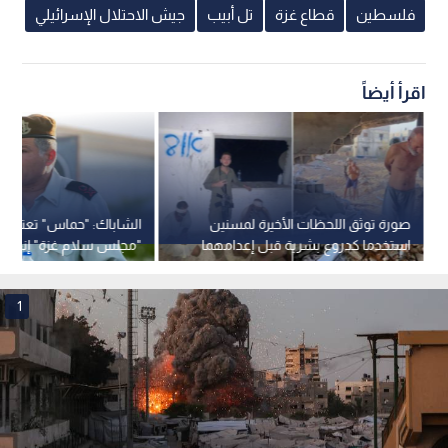
فلسطين
قطاع غزة
تل أبيب
جيش الاحتلال الإسرائيلي
اقرأ أيضاً
صورة توثق اللحظات الأخيرة لمسنين
الشاباك: "حماس" تعتبر خ
استخدما كدروع بشرية قبل إعدامهما
"مجلس سلام غزة" إنجازا 
بغزة
وتسعى لكسب الوقت
1