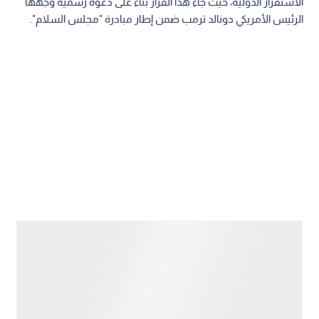
الاستقرار الدولية، حيث جاء هذا القرار بناء على دعوة رسمية وجهها
الرئيس الأمريكي دونالد ترمب ضمن إطار مبادرة "مجلس السلام".
وأوضحت التقارير أن القوة المستهدفة ستتعاون مع قوة شرطة
فلسطينية جديدة لضمان الأمن وتأمين المناطق الإنسانية، بالتوازي
مع الالتزام الفعلي المعلن من أربع دول أخرى هي المغرب،
وكوسوفو، وألبانيا، وكازاخستان.
وتأتي هذه المشاريع الميدانية في وقت أبدى فيه المتحدثون في