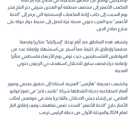
المكعب الأصفر إلى منتصف منطقة أبو العجين شرقي دير البلح فجر
يوم السبت، إلى جانب إزاحة المكعبات الإسمنتية التي ترمز إلى "الخط
الأصفر" نحو الغرب جنوبي مدينة غزة لتصل إلى محيط دوار دولة على
شارع صلاح الدين.
وتشهد هذه المناطق منذ أيام توغلا "إسرائيليا" متكررا وقصفا
مدفعيا وإطلاق نار كثيفا، مما أسفر عن استشهاد وإصابة عدد من
المواطنين الفلسطينيين، حيث توفي يوم الأربعاء فلسطيني متأثرا
بإصابته جراء قصف سابق للاحتلال استهدف حي الزيتون جنوبي
المدينة.
وكشفت صحيفة "هآرتس" العبرية، استنادا إلى تحقيق صحفي وصور
أقمار اصطناعية حديثة التقطتها شركة "بلانيت لابز" في تموز/يوليو
الماضي، عن إنشاء جيش الاحتلال عائقا بريا يمتد في موقعين لمئات
الأمتار خارج "الخط الأصفر" المحدد ضمن تفاهمات وقف إطلاق النار
لعام 2024 والمرحلة الأولى من خطة الرئيس ترمب.