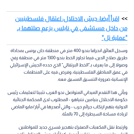
اقرأ أيضا: جيش الاحتلال: اعتقال فلسطينيين
من داخل مستشفى في نابلس بزعم صلتهما بـ
"عملية تل"
وسجل العائق انحرافا بنحو 400 متر في منطقة خان يونس بمحاذاة
طريق صلاح الدين، فيما تجاوز الخط بنحو 1300 متر في منطقة رفح،
وصولا إلى ما يعرف بـ"الخط البرتقالي" الذي حدده الجيش الإسرائيلي
في عمق المناطق الفلسطينية، وفرض فيه على المنظمات
الإنسانية ضرورة التنسيق المسبق معه.
ويأتي هذا التقدم الميداني المتواصل نحو الغرب تثبيتا لتعليمات رئيس
حكومة الاحتلال بنيامين نتنياهو - المطلوب لدى المحكمة الجنائية
الدولية بتهم ارتكاب جرائم حرب - والتي أصدرها في أيار/مايو الماضي
لزيادة مساحة السيطرة إلى 70 بالمئة.
وارتبط نقل المكعبات الصفراء بتهجير قسري جديد للمواطنين