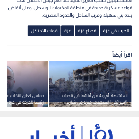
الفلسطينيين حسب تقارير أممية، كما أقام جيش الاحتلال ثلاث
قواعد عسكرية جديدة في منطقة المخيمات الوسطى، وعلى أنقاض
بلدة بني سهيلا، وقرب الساحل والحدود المصرية.
الحرب في غزة
قطاع غزة
غزة
قوات الاحتلال
اقرأ أيضاً
استشهاد أم و 4 من أبنائها في قصف
حماس تعلن انتخاب علي ا
"إسرائيلي" استهدف منزلا في شارع
رئيسا للحركة في غزة وزاهر
الثلاثيني بغزة
للضفة الغربية