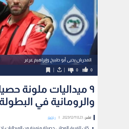
المدربان يحيى أبو طبيخ وإبراهيم عرعر
0
0
٩ ميداليات ملونة حصيل
والرومانية في البطولة 
نشر :
8:23 2023/12/11
|
رياضة