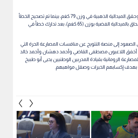
من ناحية أخرى، تألق أرزو شاميل في المصارعة الحرة وحقق الميدالية الذهبية في وزن 79 كغم، بينما تم تصحيح الخطأ
في إعلان نتائج وزن 97 كغم، فيما ظفر اللاعب زيد اسحاق بالميدالية الفضية بوزن (65 كغم)، بعد تدارك خطأ في
 الصعود إلى منصة التتويج عن منافسات المصارعة الحرة التي
يما أخفق اللاعبون مصطفى القاضي وأحمد دهشان وأحمد خالد
صارعة الرومانية بقيادة المدربين الوطنيين يحيى أبو طبيخ
هم بهدف إكسابهم الخبرات وصقل مواهبهم.