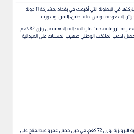
وعادت بعثة المنتخب الوطني إلى الأردن بعد ختام مشاركتها في البطولة التي أقيمت في بغداد بمشاركة 11 دولة
الجزائر، السعودية، تونس، فلسطين، اليمن، وسورية.
وتألق اللاعب سلطان ضامن من المنتخب الوطني للمصارعة الرومانية، حيث فاز بالميدالية الذهبية في وزن 82 كغم،
 حصل لاعب المنتخب الوطني صهيب الحسنات على الميدالية
في فئة المصارعة الرومانية، أحرز عمر ضراغمة الميدالية البرونزية بوزن 72 كغم، في حين حصل عمرو عبدالفتاح على