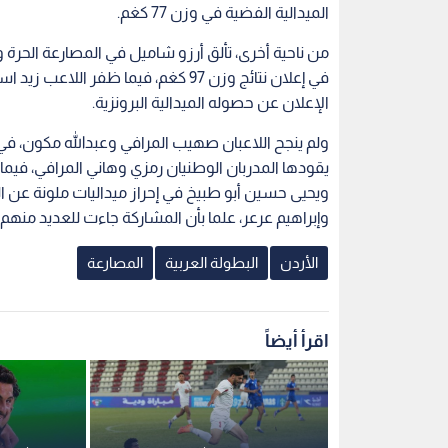
الميدالية الفضية في وزن 77 كغم.
الإعلان عن حصوله الميدالية البرونزية.
ولم ينجح اللاعبان صهيب المرافي وعبدالله مكون، في
يقودها المدربان الوطنيان رمزي وهاني المرافي، ف
ويحيى حسين أبو طبيخ في إحراز ميداليات ملونة عن الم
وإبراهيم عرعر، علما بأن المشاركة جاءت للعديد من
الأردن
البطولة العربية
المصارعة
اقرأ أيضاً