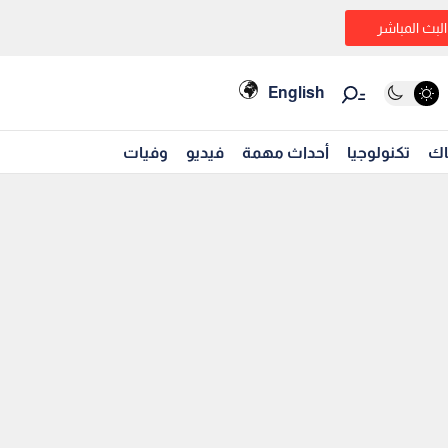
البث المباشر
English
اك
تكنولوجيا
أحداث مهمة
فيديو
وفيات