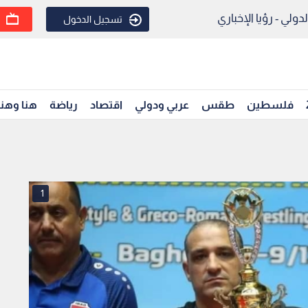
ولي - رؤيا الإخباري
تسجيل الدخول
فلسطين
طقس
عربي ودولي
اقتصاد
رياضة
هنا وهن
1