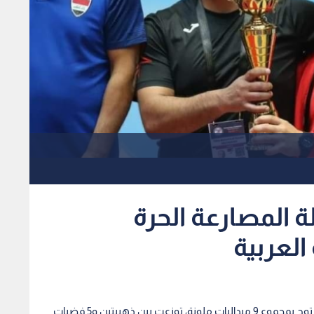
ة المصارعة الحرة
العربية
كان للفريق الوطني حصيلة متميزة من الميداليات، إذ توج بمجموع 9 ميداليات ملونة، توزعت بين ذهبيتين و5 فضيات