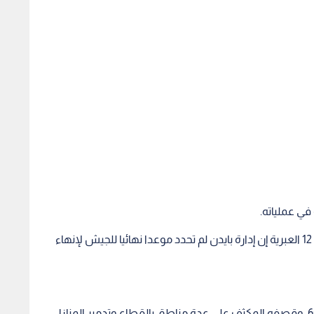
في عملياته.
قال مستشار الأمن القومي في كيان الاحتلال للقناة 12 العبرية إن إدارة بايدن لم تحدد موعدا نهائيا للجيش لإنهاء
يواصل الاحتلال الإسرائيلي عدوانه على غزة لليوم الـ65، وقصفه المكثف على عدة مناطق بالقطاع وتدمير المنازل