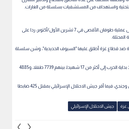
التحتية واستهداف من المستشفيات بسلسلة من الغارات.
وأطلقت كتائب القسام الذراع العسكري لحركة حماس عملية طوفان الأقصى في 7 تشرين الأول/أكتوبر، ردا على
 المحتلة.
رية ضد قطاع غزة أطلق عليها "السيوف الحديدية"، وشن سلسلة
وأعلنت وزارة الصحة في غزة ارتفاع عدد الشهداء منذ بداية الحرب إلى أكثر من 17 شهيدا، بينهم 7739 طفلا، و4885
في المقابل، أعلن الاحتلال مقتل نحو 1200 مستوطن وجندي، فيما أقر جيش الاحتلال الإسرائيلي بمقتل 425 ضابطا
 غزة
جيش الاحتلال الإسرائيلي