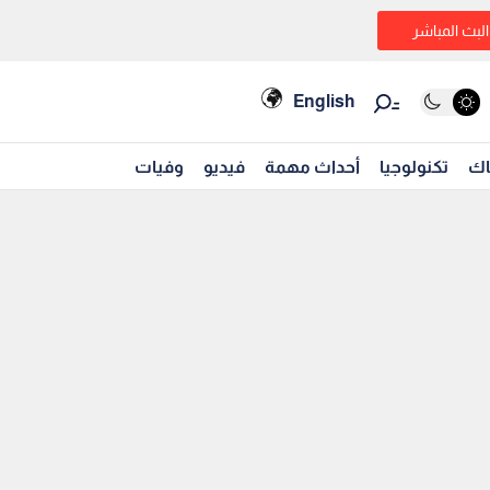
البث المباشر
English
اك
تكنولوجيا
أحداث مهمة
فيديو
وفيات