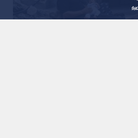
ية
سلام بوقف الاغتيالات
لتهديدات الفورية بغزة
1
x
0:00