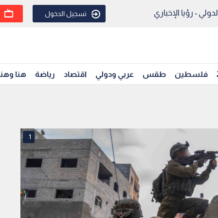
ولي - رؤيا الإخباري
تسجيل الدخول
فلسطين
طقس
عربي ودولي
اقتصاد
رياضة
هنا وهن
1