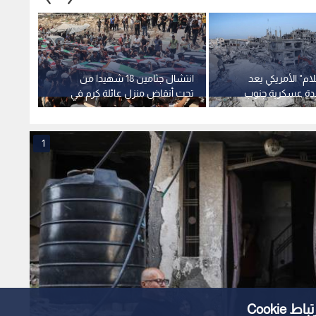
م" الأمريكي يعد
انتشال جثامين 18 شهيدا من
زامير 
اعدة عسكرية جنوب
تحت أنقاض منزل عائلة كرم في
ويرفض
قطاع غزة
قطاع 
1
Cooki