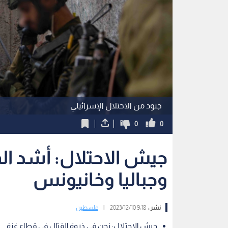
جنود من الاحتلال الإسرائيلي
0
0
جيش الاحتلال: أشد ال
وجباليا وخانيونس
نشر :
9:18 2023/12/10
|
فلسطين
جيش الاحتلال: نحن في ذروة القتال في قطاع غزة