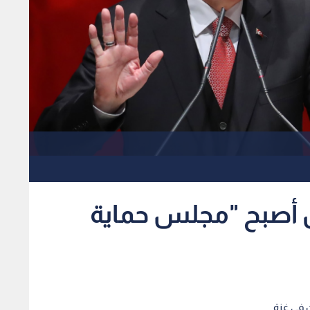
 أصبح "مجلس حماية
ن في غزة