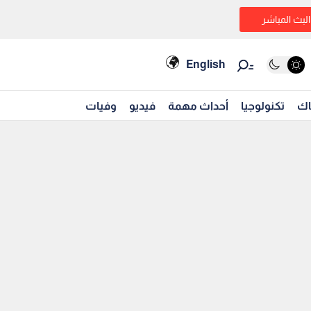
البث المباشر
English
اك
تكنولوجيا
أحداث مهمة
فيديو
وفيات