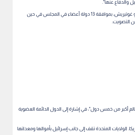
 والدفاع عنها".
وحظي مشروع القرار الذي أعده الأمين العام أنطونيو غوتيريش، بموافقة 13 دولة أعضاء في المجلس في حين
عن التصويت.
الم أكبر من خمس دول"، في إشارة إلى الدول الدائمة العضوية
كا. الولايات المتحدة تقف إلى جانب إسرائيل بأموالها ومعداتها