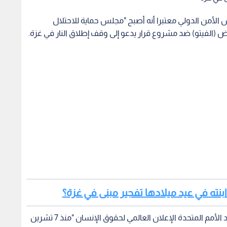
الأمن الدولي معتبرا أنه أصبح "مجلس حماية للاحتلال
قض (الفيتو) ضد مشروع قرار يدعو إلى وقف إطلاق النار في غزة.
بنته في عيد ميلادها تفجير مبنى في غزة؟
وقال أردوغان في الذكرى الخامسة والسبعين لاعتماد الأمم المتحدة الإعلان العالمي لحقوق الإنسان "منذ 7 تشرين