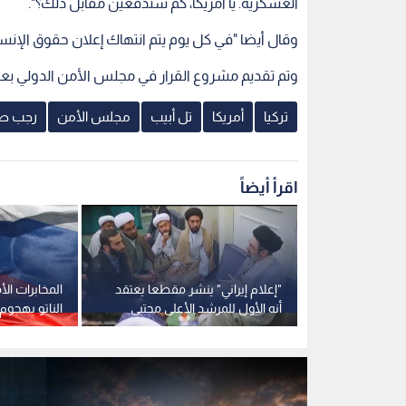
العسكرية. يا أمريكا، كم ستدفعين مقابل ذلك؟".
وقال أيضا "في كل يوم يتم انتهاك إعلان حقوق الإنس
وتم تقديم مشروع القرار في مجلس الأمن الدولي بعد
تركيا
أمريكا
تل أبيب
مجلس الأمن
رجب طي
اقرأ أيضاً
ية: تل أبيب تكثف
"إعلام إيراني" ينشر مقطعا يعتقد
المخابرات الأ
عمليات
أنه الأول للمرشد الأعلى مجتبى
الناتو بهجوم
 إيران
خامنئي