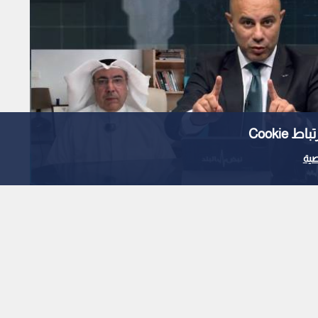
Cooki
ية
لان في "نبض البلد"