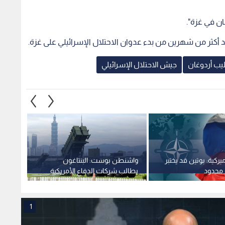
ان في غزة".
 أكثر من شهرين من بدء عدوان الاحتلال الإسرائيلي على غزة.
ب أردوغان
جيش الاحتلال الإسرائيلي
ميركية: بوتين قد يختبر
واشنطن بوست: البنتاغون
 محدود
يطالب شركات الدفاع الأمريكية
تجارية
بتسريع عاجل لإنتاج الأسلحة
المفرو
والذخائر
1