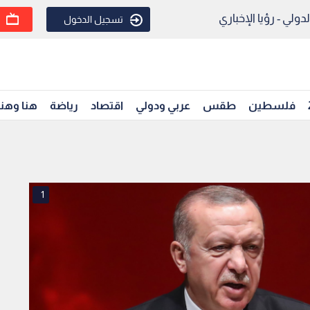
ولي - رؤيا الإخباري
تسجيل الدخول
فلسطين
طقس
عربي ودولي
اقتصاد
رياضة
هنا وهن
1