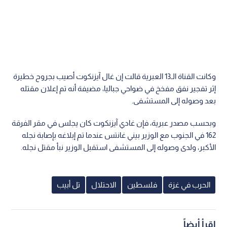
وكانت القناة الـ13 العبرية قالت إن غال آيزنكوت أصيب بجروح خطيرة
إثر تفجير نفق مفخخ في ضواحي جباليا، مضيفة أنه تم إعلان مقتله
بعد وصوله إلى المستشفى.
وبحسب مصدر عبرية، فإن غادي آيزنكوت كان يجلس في مقر الفرقة
162 في الجنوب مع الوزير بيني غانتس عندما تم إبلاغه بإصابة نجله
الأكبر، ولدى وصوله إلى المستشفى استقبل الوزير نبأ مقتل نجله.
الحرب في غزة
فلسطين
الاحتلال
تل أبيب
اقرأ أيضاً