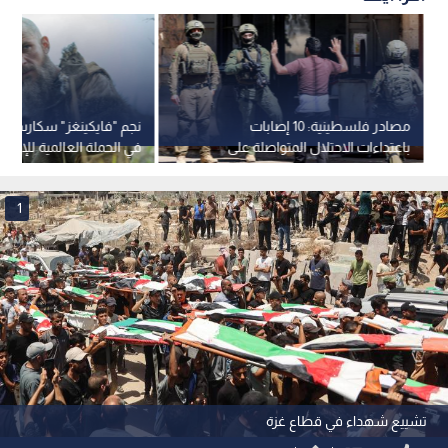
مصادر فلسطينية: 10 إصابات
نجم "فايكينغز" سكارسغا
باعتداءات الاحتلال المتواصلة على
في الحملة العالمية للإفرا
مخيم قلنديا
مروان البرغوثي.. فيديو
1
تشييع شهداء في قطاع غزة