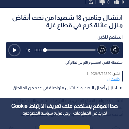
0
0
انتشال جثامين 18 شهيدا من تحت أنقاض
منزل عائلة كرم في قطاع غزة
استمع للخبر:
1
x
0:00
ملاحظة: النص المسموع ناتج عن نظام آلي
نشر :
22:20 2026/8/5
|
فلسطين
لا تزال أعمال البحث والانتشال متواصلة في عدد من المناطق
انتشلت طواقم الدفاع المدني، يوم الأربعاء، جثامين 18 شهيدا من
هذا الموقع يستخدم ملف تعريف الارتباط Cookie
تحت أنقاض منزل عائلة كرم في شارع الصناعة بقطاع غزة، فيما
لمزيد من المعلومات ، يرجى قراءة
سياسة الخصوصية
أفادت مصادر محلية بأن غالبية الضحايا من الأطفال والنساء.