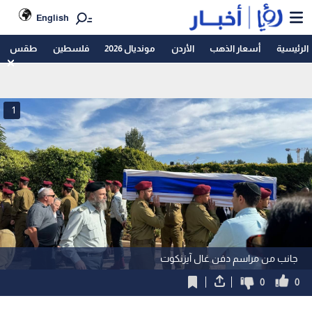
English
الرئيسية
أسعار الذهب
الأردن
مونديال 2026
فلسطين
طقس
1
جانب من مراسم دفن غال آيزنكوت
0
0