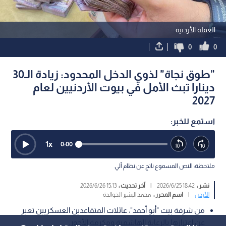
العملة الأردنية
0
0
"طوق نجاة" لذوي الدخل المحدود: زيادة الـ30
دينارا تبث الأمل في بيوت الأردنيين لعام
2027
استمع للخبر:
1
x
0:00
ملاحظة: النص المسموع ناتج عن نظام آلي
نشر :
18:42 2026/6/25
|
آخر تحديث :
15:13 2026/6/26
الأردن
|
اسم المحرر :
محمد البشير الخوالدة
من شرفة بيت "أبو أحمد": عائلات المتقاعدين العسكريين تعبر
عن اعتزازها بالرعاية الهاشمية ومكرمة الأجور.