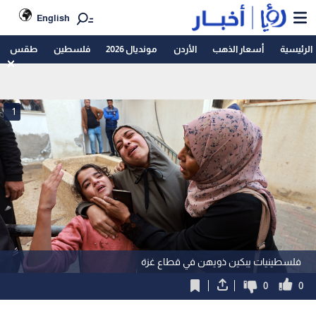
English
الرئيسية
أسعار الذهب
الأردن
مونديال 2026
فلسطين
طقس
1
فلسطينيات يبكين ذويهن في قطاع غزة
0
0