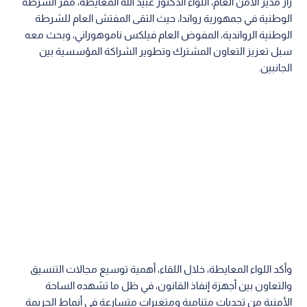
زار مدير الأمن العام، اللواء الدكتور عبيد الله المعايطة، مقر الشرطة
الوطنية في جمهورية رواندا، حيث التقى المفتش العام للشرطة
الوطنية الرواندية، المفوض العام فيلكس ناموهوراني، وبحث معه
سبل تعزيز التعاون المشترك وتطوير الشراكة المؤسسية بين
الجانبين.
وأكد اللواء المعايطة، خلال اللقاء، أهمية توسيع مجالات التنسيق
والتعاون بين أجهزة إنفاذ القانون، في ظل ما تشهده الساحة
الأمنية من تحديات متنامية ومتغيرات متسارعة في أنماط الجريمة