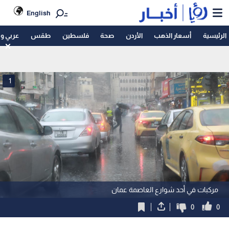
English
الرئيسية
أسعار الذهب
الأردن
صحة
فلسطين
طقس
عربي و
1
مركبات في أحد شوارع العاصمة عمان
0
0