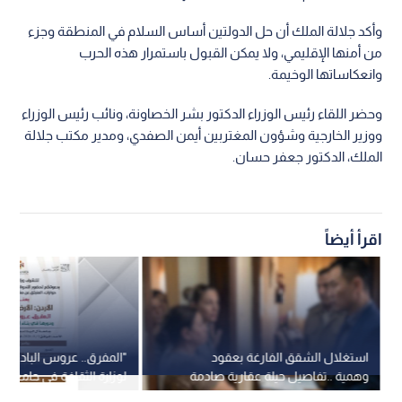
وأكد جلالة الملك أن حل الدولتين أساس السلام في المنطقة وجزء
من أمنها الإقليمي، ولا يمكن القبول باستمرار هذه الحرب
وانعكاساتها الوخيمة.
وحضر اللقاء رئيس الوزراء الدكتور بشر الخصاونة، ونائب رئيس الوزراء
ووزير الخارجية وشؤون المغتربين أيمن الصفدي، ومدير مكتب جلالة
الملك، الدكتور جعفر حسان.
اقرأ أيضاً
استغلال الشقق الفارغة بعقود
"المفرق.. عروس البادية"..
وهمية ..تفاصيل حيلة عقارية صادمة
لوزارة الثقافة في جامعة "
في عمان
الأحد