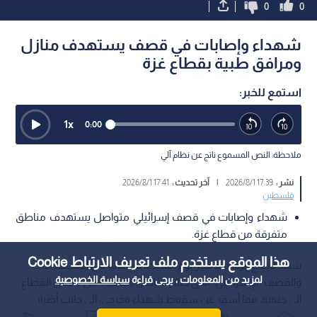
0
0
شهداء وإصابات في قصف يستهدف منازل
ومرافق طبية بقطاع غزة
استمع للخبر:
1
x
0:00
ملاحظة: النص المسموع ناتج عن نظام آلي
نشر :
17:39 2026/8/1
|
آخر تحديث :
17:41 2026/8/1
فلسطين
شهداء وإصابات في قصف إسرائيلي متواصل يستهدف مناطق
متفرقة من قطاع غزة.
هذا الموقع يستخدم ملف تعريف الارتباط Cookie
شهد قطاع غزة، منذ فجر يوم السبت، سلسلة من الاستهدافات
لمزيد من المعلومات ، يرجى قراءة
سياسة الخصوصية
والقصف "الإسرائيلي" الذي طال مناطق متعددة من شمال القطاع
إلى جنوبه، مما أسفر عن سقوط شهداء وجرحى، إلى جانب أضرار
طالت المنشآت الطبية والمنازل وخيام النازحين.