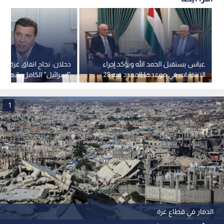
عباس يستقبل الحمد الله ويؤكد إجراء
دحلان: نجاح اتفاق غزة مره
الانتخابات في موعدها المحدد فيه 28
"إسرائيل" الكامل بإنهاء 
تشرين الثاني 2026
اليومية
1
الدمار في قطاع غزة