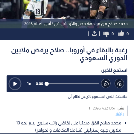
محمد صلاح من مواجهة مصر والأرجنتين في كأس العالم 2026
0
0
رغبة بالبقاء في أوروبا.. صلاح يرفض ملايين
الدوري السعودي
استمع للخبر:
1
x
0:00
ملاحظة: النص المسموع ناتج عن نظام آلي
نشر :
19:57 2026/7/22
|
رياضة
محمد صلاح اتفق مبدئيا على تقاضي راتب سنوي يبلغ نحو 10
ملايين جنيه إسترليني (شاملا المكافآت والحوافز)