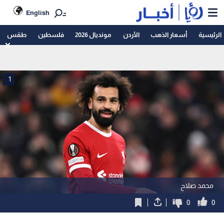
English
الرئيسية
أسعار الذهب
الأردن
مونديال 2026
فلسطين
طقس
1
محمد صلاح
0
0