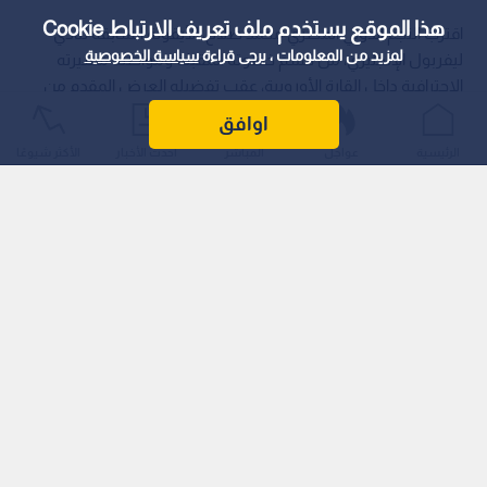
هذا الموقع يستخدم ملف تعريف الارتباط Cookie
اقترب النجم الدولي المصري محمد صلاح، الأيقونة السابقة لنادي
لمزيد من المعلومات ، يرجى قراءة
سياسة الخصوصية
ليفربول الإنجليزي، من حسم خطوته المقبلة ومواصلة مسيرته
الاحترافية داخل القارة الأوروبية، عقب تفضيله العرض المقدم من
نادي بشكتاش التركي ورفضه خيار الانتقال الصادم والمغري إلى
اوافق
الدوري السعودي.
الرئيسية
عواجل
المباشر
أحدث الأخبار
الأكثر شيوعًا