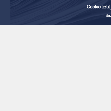
Cooki
ية
"العموش" بتعديل المادة
1
x
0:00