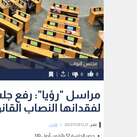
مجلس النواب
0
0
مراسل "رؤيا": رفع جل
لفقدانها النصاب القان
نشر :
12:23 2023/11/29
|
الأردن
حضر الجلسة 57 نائبا من أصل 130