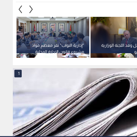
 وفد اللجنة الوزارية
"إدارية النواب" تقر معظم مواد
الزعبي
و
مشروع قانون الإدارة المحلية
مغادرت
وتؤجل البقية لمزيد من الدراسة
قانون 
1