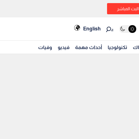
البث المباشر
English
اك
تكنولوجيا
أحداث مهمة
فيديو
وفيات