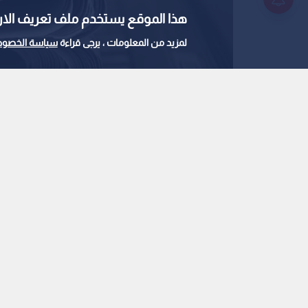
هذا الموقع يستخدم ملف تعريف الارتباط e
لمزيد من المعلومات ، يرجى قراءة
سياسة الخصوص
الصحف الورقية
0
0
"النواب" يتبنى مقترح 
(30) في "الملكية العقارية" دعما للصحف اليومية
استمع للخبر: