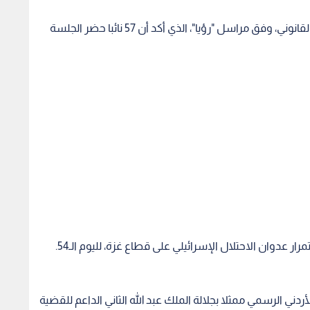
رفع مجلس النواب جلسته الرقابية لفقدانها النصاب القانوني، وفق مراسل "رؤيا"، الذي أكد أن 57 نائبا حضر الجلسة
ر عدوان الاحتلال الإسرائيلي على قطاع غزة، لليوم الـ54.
ردني الرسمي ممثلا بجلالة الملك عبد الله الثاني الداعم للقضية