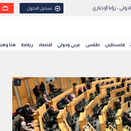
ولي - رؤيا الإخباري
تسجيل الدخول
فلسطين
طقس
عربي ودولي
اقتصاد
رياضة
هنا وهن
1