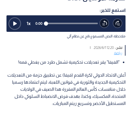
استمع للخبر:
1
x
0:00
ملاحظة: النص المسموع ناتج عن نظام آلي
نشر :
12:20 2026/6/1
|
رياضة
"الفيفا" يقر تعديلات تحكيمية تشمل طرد من يغطي فمه!
أعلن الاتحاد الدولي لكرة القدم (فيفا) عن تطبيق حزمة من التعديلات
التحكيمية الجديدة والثورية في قوانين اللعبة، ليتم اعتمادها رسميا
خلال منافسات كأس العالم المقررة هذا الصيف في الولايات
المتحدة، المكسيك، وكندا، بهدف فرض الانضباط السلوكي داخل
المستطيل الأخضر وتسريع ريتم المباريات.