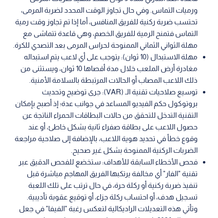
ورميات التماس. وفي حال تجاوز الوقت المحدد لضربة المرمى،
تحتسب ضربة ركنية للفريق المنافس، أما إذا تم تجاوز وقت رمية
التماس فتمنح الرمية للفريق الخصم، وهي قاعدة تتماشى مع
مهلة الثواني الثماني الممنوحة لحراس المرمى بعد التصدي للكرة.
مهلة الاستبدال (10 ثوان): يتوجب على أي لاعب يتم استبداله
مغادرة أرض الملعب خلال مدة أقصاها 10 ثوان، ويستثنى من
ذلك اللاعب المصاب أو الحالات المرتبطة بالسلامة الأمنية.
توسيع صلاحيات تقنية الـ (VAR): جرى توضيح وتحديث
بروتوكول حكم الفيديو المساعد في جوانب عدة؛ إذ أصبح بإمكان
التقنية التدخل للتحقق من حالات البطاقات الحمراء الناتجة عن
حصول اللاعب على بطاقة صفراء ثانية بشكل خاطئ، أو عند
وقوع خطأ في تحديد هوية اللاعب، بالإضافة إلى صلاحية مراجعة
الضربات الركنية الممنوحة بشكل غير صحيح.
فحص الأخطاء السابقة للأهداف: ستخضع للفحص الدقيق عبر
تقنية "الفار" أي مخالفة يرتكبها الفريق المهاجم مباشرة قبل
تنفيذ ضربة ركنية أو ركلة حرة، في حال ترتب على تلك اللعبة
تسجيل هدف، أو احتساب ركلة جزاء، أو توقيع عقوبة تأديبية.
وتأتي هذه التعديلات الراديكالية لتعكس رغبة "الفيفا" في جعل