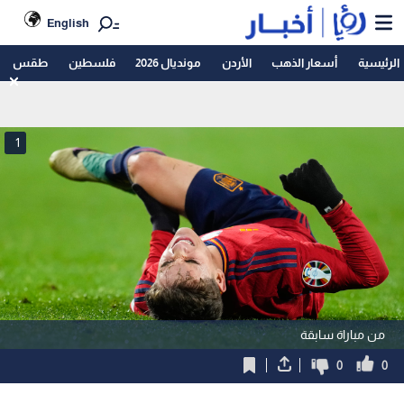
English
الرئيسية
أسعار الذهب
الأردن
مونديال 2026
فلسطين
طقس
1
من مباراة سابقة
0
0