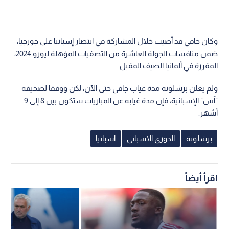
وكان جافي قد أصيب خلال المشاركة في انتصار إسبانيا على جورجيا،
ضمن منافسات الجولة العاشرة من التصفيات المؤهلة ليورو 2024،
المقررة في ألمانيا الصيف المقبل.
ولم يعلن برشلونة مدة غياب جافي حتى الآن، لكن ووفقا لصحيفة
"آس" الإسبانية، فإن مدة غيابه عن المباريات ستكون بين 8 إلى 9
أشهر.
برشلونة
الدوري الاسباني
اسبانيا
اقرأ أيضاً