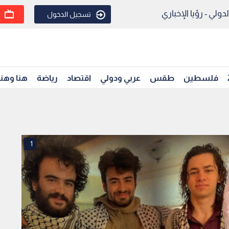
ولي - رؤيا الإخباري
تسجيل الدخول
فلسطين
طقس
عربي ودولي
اقتصاد
رياضة
هنا وهن
1