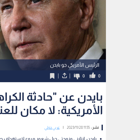
الرئيس الأمريكي جو بايدن
0
0
بايدن عن "حادثة الكرا
الأمريكية: لا مكان للع
نشر :
11:55 2023/11/28
|
عربي دولي
بايدن: انتابني وزوجتي جيل شعور مروع لاستهداف ط