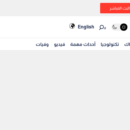
البث المباشر
English
اك
تكنولوجيا
أحداث مهمة
فيديو
وفيات