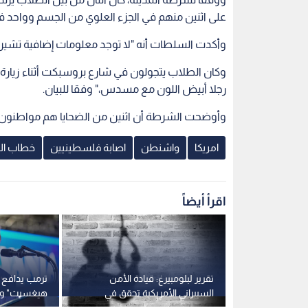
على اثنين منهم في الجزء العلوي من الجسم وواحد ف
وأكدت السلطات أنه "لا توجد معلومات إضافية تشير إل
وكان الطلاب يتجولون في شارع بروسبكت أثناء زيارة ل
رجلا أبيض اللون مع مسدس،" وفقا للبيان.
وأوضحت الشرطة أن اثنين من الضحايا هم مواطنون أ
امريكا
واشنطن
اصابة فلسطينيين
خطاب الك
اقرأ أيضاً
فاق وشيك
تقرير لبلومبيرغ: قيادة الأمن
ترمب يدافع 
ن تتجه لرفع
السيبراني الأمريكية تحقق في
هيغسيث" وي
"عنقود انتحار" بمقرها
بوست" بـ "الخ