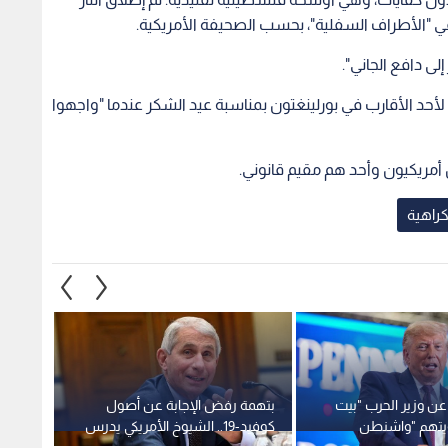
ي "الأطراف السفلية"، بحسب الصحيفة الأمريكية.
ى دافع الجاني".
أحد الأقارب في بورلينغتون بمناسبة عيد الشكر عندما "واجهوا
مريكيون وأحد هم مقيم قانوني.
راهية
عن وزير الحرب "بيت
بتهمة رفض الإجابة عن أصول
تقرير 
تهم "واشنطن
كوفيد-19.. الشيوخ الأمريكي يدرس
يتوقع 
يانة"
إحالة فاوتشي للادعاء العام
ترمب لـ 275 مليار 