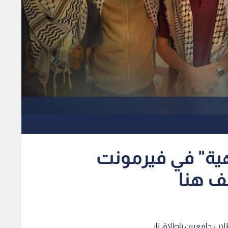
هية" في فيرمونت
نف هنا
لاب جامعيين بإطلاق نار