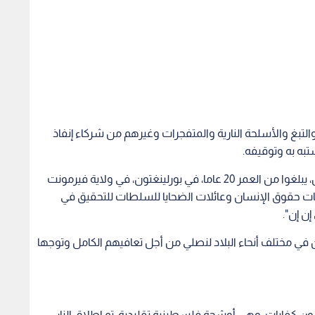
لتبغ والأسلحة النارية والمتفجرات وغيرهم من شركاء إنفاذ
به به وتوقيفه.
وتم إطلاق النار على ثلاثة طلاب جامعيين فلسطينيين، يبلغوا من العمر 20 عاما، في بورلينغتون، في ولاية فيرمونت
ات حقوق الإنسان وعائلات الضحايا للسلطات للتحقيق في
ن إن".
ن في مختلف أنحاء البلاد لنصلي من أجل تعافيهم الكامل وتوجها
ون كفايات، وهي أوشحة فلسطينية تقليدية. تم إطلاق النار