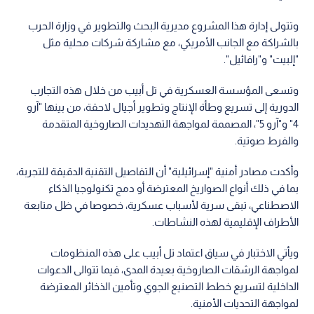
وتتولى إدارة هذا المشروع مديرية البحث والتطوير في وزارة الحرب
بالشراكة مع الجانب الأمريكي، مع مشاركة شركات محلية مثل
"إلبيت" و"رافائيل".
وتسعى المؤسسة العسكرية في تل أبيب من خلال هذه التجارب
الدورية إلى تسريع وطأة الإنتاج وتطوير أجيال لاحقة، من بينها "آرو
4" و"آرو 5"، المصممة لمواجهة التهديدات الصاروخية المتقدمة
والفرط صوتية.
وأكدت مصادر أمنية "إسرائيلية" أن التفاصيل التقنية الدقيقة للتجربة،
بما في ذلك أنواع الصواريخ المعترضة أو دمج تكنولوجيا الذكاء
الاصطناعي، تبقى سرية لأسباب عسكرية، خصوصا في ظل متابعة
الأطراف الإقليمية لهذه النشاطات.
ويأتي الاختبار في سياق اعتماد تل أبيب على هذه المنظومات
لمواجهة الرشقات الصاروخية بعيدة المدى، فيما تتوالى الدعوات
الداخلية لتسريع خطط التصنيع الجوي وتأمين الذخائر المعترضة
لمواجهة التحديات الأمنية.