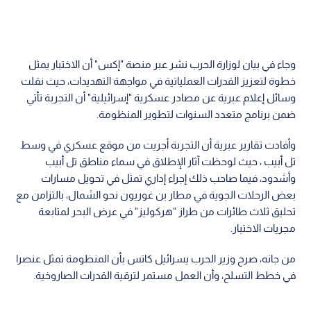
وجاء في بيان لوزارة الحرب نشر عبر منصة "إكس" أن الاختبار يمثل
خطوة لتعزيز القدرات العملياتية في مواجهة التهديدات، حيث نقلت
وسائل إعلام عبرية عن مصادر عسكرية "إسرائيلية" أن التجربة تأتي
ضمن برنامج متعدد السنوات لتطوير المنظومة.
وأفادت تقارير عبرية أن التجربة أجريت من موقع عسكري في وسط
تل أبيب ، حيث لوحظت آثار الإطلاق في سماء مناطق تل أبيب
وأشدود، فيما صاحب ذلك إجراء إداري تمثل في تحويل مسارات
بعض الرحلات الجوية في مطار بن غوريون نحو الشمال، بالتزامن مع
تحليق ثلاث طائرات من طراز "هركوليز" في عرض البحر لمتابعة
مجريات الاختبار.
من جانه، صرح وزير الحرب يسرائيل كاتس بأن المنظومة تمثل عنصرا
في خطط التسلح، وأن العمل مستمر لترقية القدرات الصاروخية.