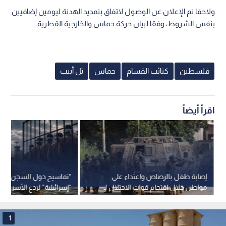
ولاحقا تم الإعلان عن الوصول لاتفاق بتمديد الهدنة ليومين إضافيين
بنفس الشروط، وفقا لبيان حركة حماس والخارجية القطرية.
فلسطين
كتائب القسام
حماس
تل أبيب
اقرأ أيضاً
إصابة طفل بالرصاص واعتداء على
"تماسيح حول السجن".. 
مواطن خلال اقتحام قوات الاحتلال لـ
"إسرائيلية" لردع الأسرى تثي
جنين
وتدخلا قضائيا
1