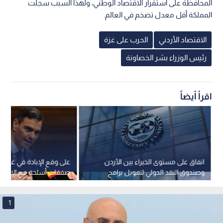
المحافظة على استقرار الاقتصاد الوطني، ولهذا السبب سجلت
المملكة أقل معدل تضخم في العالم.
الاقتصاد الأردني
الحرب على غزة
رئيس الوزراء بشر الخصاونة
اقرأ أيضاً
اتفاق على مستوى الخبراء بين الأردن
على وقع الإبادة في غزة.. إ
وصندوق النقد الدولي لتمويل برامج
صفقات أسلحة مع الاحتلال
الإصلاح بقيمة 244 مليون دولار
قيمتها 1.1 مليار يورو
1