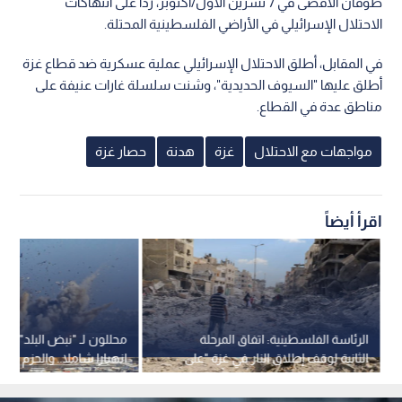
طوفان الأقصى في 7 تشرين الأول/أكتوبر، ردا على انتهاكات
الاحتلال الإسرائيلي في الأراضي الفلسطينية المحتلة.
في المقابل، أطلق الاحتلال الإسرائيلي عملية عسكرية ضد قطاع غزة
أطلق عليها "السيوف الحديدية"، وشنت سلسلة غارات عنيفة على
مناطق عدة في القطاع.
مواجهات مع الاحتلال
غزة
هدنة
حصار غزة
اقرأ أيضاً
الرئاسة الفلسطينية: اتفاق المرحلة
محللون لـ "نبض البلد": غزة
الثانية لوقف إطلاق النار في غزة "على
انهيارا شاملا.. والحزم الأم
الورق" فقط
لإنهاء الوجود "الإسرائيلي
-فيديو