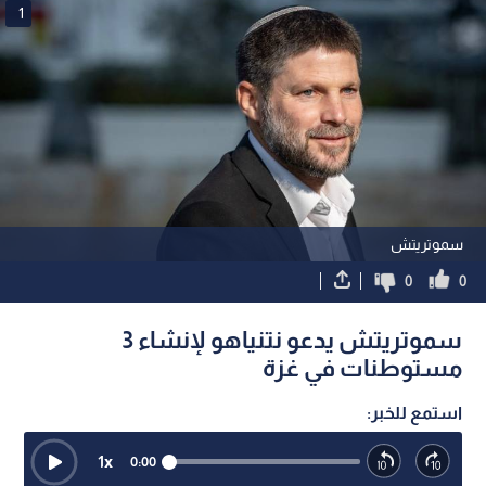
1
سموتريتش
0
0
سموتريتش يدعو نتنياهو لإنشاء 3
مستوطنات في غزة
استمع للخبر:
1
x
0:00