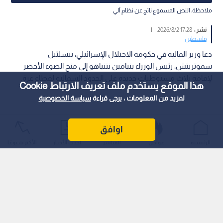
ملاحظة: النص المسموع ناتج عن نظام آلي
نشر :
17:28 2026/8/2
|
فلسطين
دعا وزير المالية في حكومة الاحتلال الإسرائيلي، بتسلئيل
سموتريتش، رئيس الوزراء بنيامين نتنياهو إلى منح الضوء الأخضر
لإقامة ثلاث مستوطنات جديدة على الحدود الشمالية لقطاع غزة.
هذا الموقع يستخدم ملف تعريف الارتباط Cookie
لمزيد من المعلومات ، يرجى قراءة
سياسة الخصوصية
اوافق
الرئيسية
عواجل
المباشر
أحدث الأخبار
الأكثر شيوعًا