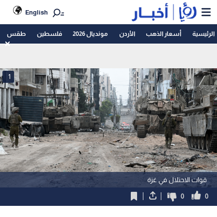
English
الرئيسية
أسعار الذهب
الأردن
مونديال 2026
فلسطين
طقس
1
قوات الاحتلال في غزة
0
0