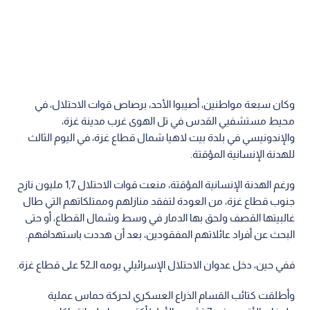
وكان سبعة مواطنين، أصيبوا الأحد، برصاص قوات الاحتلال، في
محيط مستشفيي القدس في تل الهوى غرب مدينة غزة،
والإندونيسي في بلدة بيت لاهيا شمال قطاع غزة، في اليوم الثالث
للهدنة الإنسانية المؤقتة.
ورغم الهدنة الإنسانية المؤقتة، منعت قوات الاحتلال 1,7 مليون نازح
جنوب قطاع غزة، من العودة لتفقد منازلهم وممتلكاتهم التي طال
غالبيتها القصف ولحق بها الدمار في وسط وشمال القطاع، أو حتى
البحث عن أفراد عائلاتهم المفقودين، بعد أن هددت باستهدافهم.
ففي حين، دخل عدوان الاحتلال الإسرائيلي يومه الـ52 على قطاع غزة.
وأطلقت كتائب القسام الذراع العسكري لحركة حماس عملية