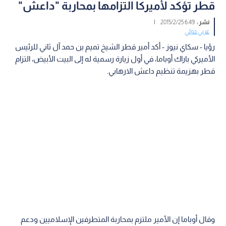
قطر تؤكد لأميركا التزامها بمحاربة "داعش"
نشر :
6:49 2015/2/25
|
عربي دولي
رؤيا - سكاي نيوز - أكد أمير قطر الشيخ تميم بن حمد آل ثاني للرئيس
الأميركي باراك أوباما، في أول زيارة رسمية له إلى البيت الأبيض، التزام
قطر بهزيمة تنظيم داعش الارهابي.
وقال أوباما إن الأمير ملتزم بمحاربة المتطرفين الإسلاميين ودعم