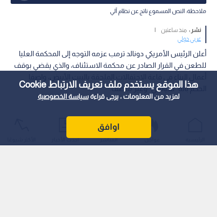
ملاحظة: النص المسموع ناتج عن نظام آلي
نشر :
منذ ساعتين
|
عربي دولي
أعلن الرئيس الأمريكي دونالد ترمب عزمه التوجه إلى المحكمة العليا
للطعن في القرار الصادر عن محكمة الاستئناف، والذي يقضي بوقف
أعمال البناء في قاعة الاحتفالات الملحقة بالبيت الأبيض، واصفا
هذا الموقع يستخدم ملف تعريف الارتباط Cookie
الحكم بأنه "سياسي" وغير منصف.
لمزيد من المعلومات ، يرجى قراءة
سياسة الخصوصية
اوافق
الرئيسية
عواجل
المباشر
أحدث الأخبار
الأكثر شيوعًا