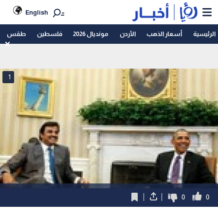
English
الرئيسية
أسعار الذهب
الأردن
مونديال 2026
فلسطين
طقس
1
0
0