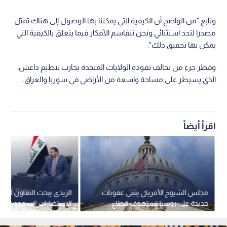
وتابع "من الواضح أن الكيفية التي يمكننا بها الوصول إلى هناك تمثل
مصدرا لتحد استثنائي ونحن نتقاسم الأفكار فيما يتعلق بالكيفية التي
يمكن بها تحقيق ذلك".
وقطر جزء من تحالف تقوده الولايات المتحدة يحارب تنظيم داعش،
الذي يسيطر على مساحة واسعة من الأراضي في سوريا والعراق.
اقرأ أيضاً
مجلس الشيوخ الأمريكي يتبنى عقوبات
الزيدي يبحث التعاون الأم
جديدة على روسيا تستهدف قطاع
الاستخبارات السعودية ويؤ
الطاقة
سيادة العراق