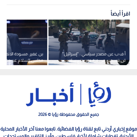
اقرأ أيضاً
أ ف ب عن مصدر سياسي : "إسرائيل"
بن غفير: مسودة الاتفاق ا
لن تنسحب من غزة دون نزع سلاح
مجلس السلام غير مقبولة
حماس "بشكل حقيقي"
جميع الحقوق محفوظة رؤيا © 2026
موقع إخباري أردني تابع لقناة رؤيا الفضائية. تابعوا معنا آخر الأخبار المحلية
الأردنية، تغطيات شاملة لأخبار فلسطين، وأبرز التقارير والمستجدات