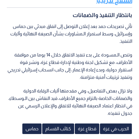
السلاح تدريجيا
بانتظار التنفيذ والضمانات
تأتي تصريحات حمد بعد إعلان التوصل إلى اتفاق مبدئي بين حماس
وإسرائيل، وسط استمرار الـمشاورات بشأن الصيغة النهائية وآليات
التنفيذ.
وتنص الـمسودة على بدء تنفيذ الاتفاق خلال 14 يوما من موافقة
الأطراف، مع تشكيل لجنة وطنية لإدارة قطاع غزة، ونشر قوة
استقرار دولية، وبدء إعادة الإعمار، إلى جانب انسحاب إسرائيلي تدريجي
وتنفيذ ترتيبات أمنية متزامنة.
ولا تزال بعض التفاصيل، وفي مقدمتها آليات الرقابة الدولية
والضمانات الخاصة بالتزام جميع الأطراف، قيد النقاش بين الـوسطاء،
في انتظار اعتماد الصيغة النهائية للاتفاق والإعلان الرسمي عن
جدول تنفيذه.
الحرب في غزة
قطاع غزة
كتائب القسام
حماس