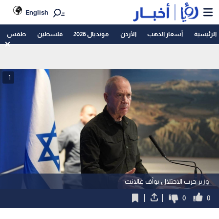
English
الرئيسية
أسعار الذهب
الأردن
مونديال 2026
فلسطين
طقس
1
وزير حرب الاحتلال يوآف غالانت
0
0