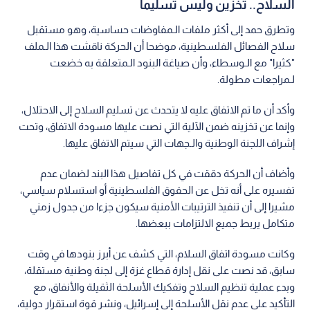
السلاح.. تخزين وليس تسليما
وتطرق حمد إلى أكثر ملفات الـمفاوضات حساسية، وهو مستقبل
سلاح الفصائل الفلسطينية، موضحا أن الحركة ناقشت هذا الـملف
"كثيرا" مع الـوسطاء، وأن صياغة البنود الـمتعلقة به خضعت
لـمراجعات مطولة.
وأكد أن ما تم الاتفاق عليه لا يتحدث عن تسليم السلاح إلى الاحتلال،
وإنما عن تخزينه ضمن الآلية التي نصت عليها مسودة الاتفاق، وتحت
إشراف اللجنة الوطنية والـجهات التي سيتم الاتفاق عليها.
وأضاف أن الحركة دققت في كل تفاصيل هذا البند لضمان عدم
تفسيره على أنه تخل عن الحقوق الفلسطينية أو استسلام سياسي،
مشيرا إلى أن تنفيذ الترتيبات الأمنية سيكون جزءا من جدول زمني
متكامل يربط جميع الالتزامات ببعضها.
وكانت مسودة اتفاق السلام، التي كشف عن أبرز بنودها في وقت
سابق، قد نصت على نقل إدارة قطاع غزة إلى لجنة وطنية مستقلة،
وبدء عملية تنظيم السلاح وتفكيك الأسلحة الثقيلة والأنفاق، مع
التأكيد على عدم نقل الأسلحة إلى إسرائيل، ونشر قوة استقرار دولية،