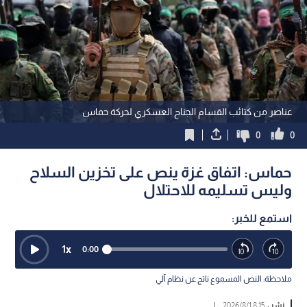
عناصر من كتائب القسام الجناح العسكري لحركة حماس
0
0
حماس: اتفاق غزة ينص على تخزين السلاح
وليس تسليمه للاحتلال
استمع للخبر:
1
x
0:00
ملاحظة: النص المسموع ناتج عن نظام آلي
نشر :
8:15 2026/8/1
|