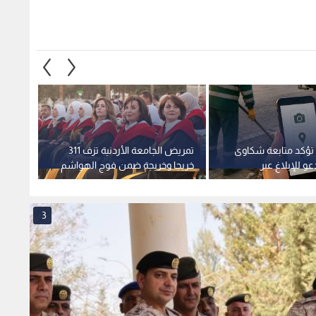
مية
3