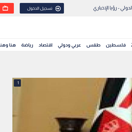
ولي - رؤيا الإخباري
تسجيل الدخول
فلسطين
طقس
عربي ودولي
اقتصاد
رياضة
هنا وهن
1