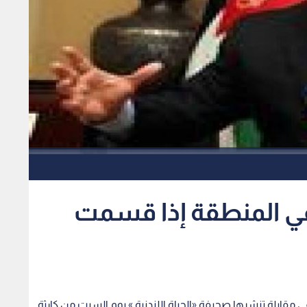
في المنطقة إذا قسمت
ني، في مقابلة تنشرها صحيفة «الحياة اللندنية » يوم السبت من كارثة