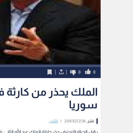
0
0
الملك يحذر من كارثة 
سوريا
نشر :
21:34 2014/3/21
|
الأردن
رؤيا - الحياة اللندنية - حذر جلالة الملك عبد الله الثا