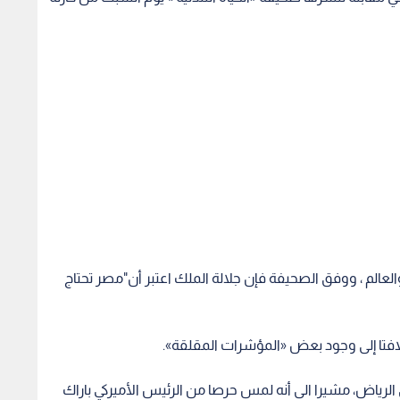
العالم ، ووفق الصحيفة فإن جلالة الملك اعتبر أن"مصر تحتاج
 لافتا إلى وجود بعض «المؤشرات المقلقة».
رياض، مشيرا الى أنه لمس حرصا من الرئيس الأميركي باراك
 تؤكد متابعة شكاوى
تمريض الجامعة الأردنية تزف 311
عو للإبلاغ عبر
خريجا وخريجة ضمن فوج الهواشم
مليون 