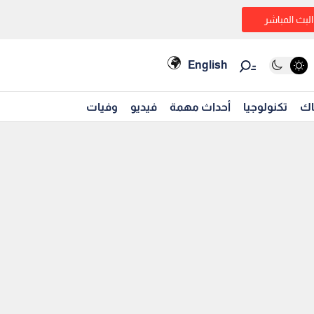
البث المباشر
English
اك
تكنولوجيا
أحداث مهمة
فيديو
وفيات