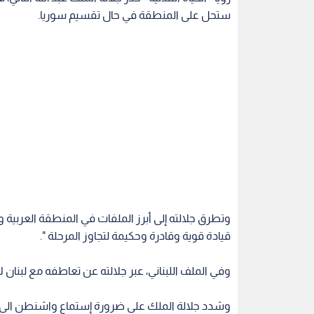
ستحل على المنطقة في حال تقسيم سوريا.
وتطرق جلالته إلى أبرز الملفات في المنطقة العربية و
قيادة قوية وقادرة وحكيمة لتجاوز المرحلة ".
وفي الملف اللبناني، عبر جلالته عن تعاطفه مع لبنان
وشدد جلالة الملك على ضرورة إستماع واشنطن الى ال
أوباما.
اقرأ أيضاً
 الأردنية تعلن
جدل استملاك أراضي الغور
"رؤية عمان"
المحرضين
الصافي.. نواب يؤكدون: قانون
النظافة.. وتد