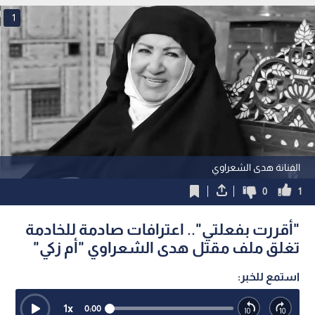
1
الفنانة هدى الشعراوي
0
1
"أقررت بفعلتي".. اعترافات صادمة للخادمة
تغلق ملف مقتل هدى الشعراوي "أم زكي"
استمع للخبر:
1
x
0:00