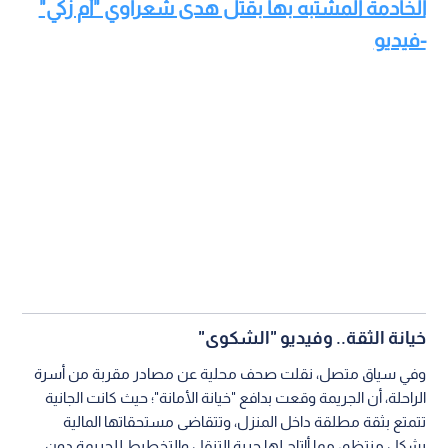
الخادمة المشتبه بها بقتل هدى شعراوي "أم زكي"
-فيديو
خيانة الثقة.. وفيديو "الشكوى"
وفي سياق متصل، نقلت صحف محلية عن مصادر مقربة من أسرة
الراحلة، أن الجريمة وقعت بدافع "خيانة الأمانة"؛ حيث كانت الجانية
تتمتع بثقة مطلقة داخل المنزل، وتتقاضى مستحقاتها المالية
بشكل منتظم، مما أاتاح لها حرية التنقل والتخطيط للجريمة دون