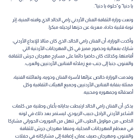
يا دنيا" و"حلوة يا دنيا".
ونعت وزارة الثقافة الفنان الأردني رامي الخالد الذي وافته المنية، إثر
نوبة قلبية حادة، معربة عن حزنها لرحيله مبكرا.
وأكدت الوزارة، أن الفنان رامي الخالد، الذي كان مثالا للإبداع الأردني،
شارك بفعالية وحضور مميز في كل المهرجانات الأردنية التي
أقامتها، وكذلك كان حاضرا دائما على مسارح مهرجان جرش للثقافة
والفنون، جنبا إلى جنب مع زملائه الفنانين الأردنيين والعرب.
وقدمت الوزارة خالص عزائها لأسرة الفنان وذويه، ولعائلته الفنية،
ممثلة بنقابة الفنانين الأردنيين وجميع الهيئات الثقافية وكل
أصدقائه وجمهوره ومحبيه.
يذكر، أن الفنان رامي الخالد ارتبطت بداياته بأغان وطنية من كلمات
الشاعر الأردني الراحل حبيب الزيودي، ليستمر بعد ذلك في لونه
الخاص، من مواويل الطرب التي تنهل من الموروث الحوراني مشاركا
في معظم المهرجانات المحلية، ومنها مهرجان جرش للثقافة
والفنون، ومهرجان صيف عمان، إضافة إلى مشاركاته في حفلات