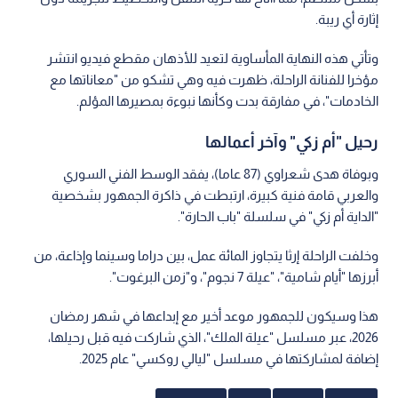
إثارة أي ريبة.
وتأتي هذه النهاية المأساوية لتعيد للأذهان مقطع فيديو انتشر
مؤخرا للفنانة الراحلة، ظهرت فيه وهي تشكو من "معاناتها مع
الخادمات"، في مفارقة بدت وكأنها نبوءة بمصيرها المؤلم.
رحيل "أم زكي" وآخر أعمالها
وبوفاة هدى شعراوي (87 عاما)، يفقد الوسط الفني السوري
والعربي قامة فنية كبيرة، ارتبطت في ذاكرة الجمهور بشخصية
"الداية أم زكي" في سلسلة "باب الحارة".
وخلفت الراحلة إرثا يتجاوز المائة عمل، بين دراما وسينما وإذاعة، من
أبرزها "أيام شامية"، "عيلة 7 نجوم"، و"زمن البرغوت".
هذا وسيكون للجمهور موعد أخير مع إبداعها في شهر رمضان
2026، عبر مسلسل "عيلة الملك"، الذي شاركت فيه قبل رحيلها،
إضافة لمشاركتها في مسلسل "ليالي روكسي" عام 2025.