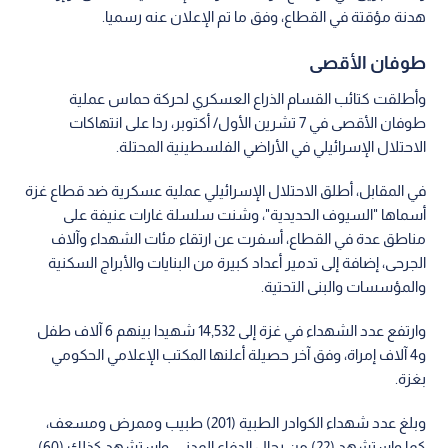
هدنة مؤقتة في القطاع، وفق ما تم الإعلان عنه رسميا.
طوفان الأقصى
وأطلقت كتائب القسام الذراع العسكري لحركة حماس عملية
طوفان الأقصى في 7 تشرين الأول/ أكتوبر، ردا على انتهاكات
الاحتلال الإسرائيلي في الأراضي الفلسطينية المحتلة.
في المقابل، أطلق الاحتلال الإسرائيلي عملية عسكرية ضد قطاع غزة
أسماها "السيوف الحديدية"، وشنت سلسلة غارات عنيفة على
مناطق عدة في القطاع، أسفرت عن ارتقاء مئات الشهداء وآلاف
الجرحى، إضافة إلى تدمير أعداد كبيرة من البنايات والأبراج السكنية
والمؤسسات والبنى التحتية.
وارتفع عدد الشهداء في غزة إلى 14,532 شهيدا بينهم 6 آلاف طفل
و4 آلاف إمراة، وفق آخر حصيلة أعلنها المكتب الإعلامي الحكومي
بغزة.
وبلغ عدد شهداء الكوادر الطبية (201) طبيب وممرض ومسعف،
كما واستشهد (22) من رجال الدفاع المدني، واستشهد كذلك (60)