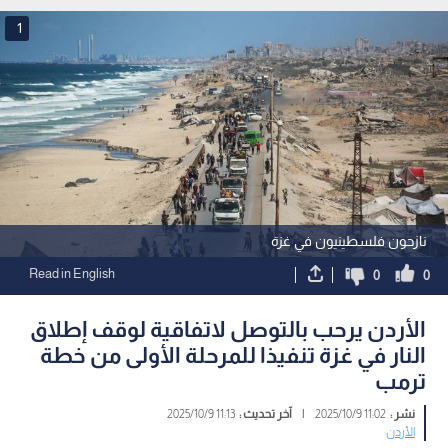
1
نازحون فلسطينيون في غزة
Read in English
0
0
الأردن يرحب بالتوصل لاتفاقية لوقف إطلاق
النار في غزة تنفيذا للمرحلة الأولى من خطة
ترمب
نشر :
11:02 2025/10/9
|
آخر تحديث :
11:13 2025/10/9
الأردن