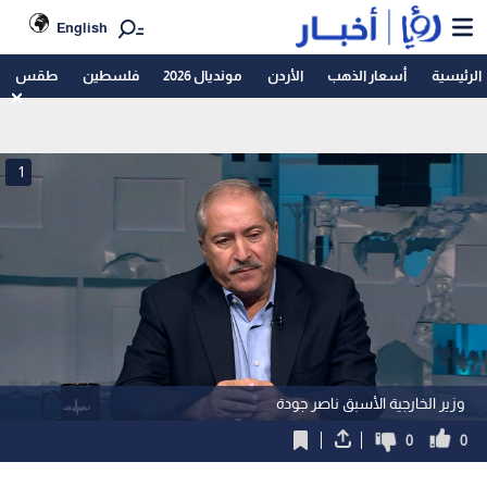
English
الرئيسية
أسعار الذهب
الأردن
مونديال 2026
فلسطين
طقس
1
وزير الخارجية الأسبق ناصر جودة
0
0