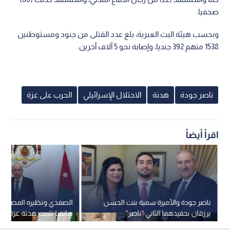
صحفيا.
وبحسب هيئة البث العبرية، بلغ عدد القتلى من جنود ومستوطنين
1538 منهم 392 جنديا، وإصابة نحو 5 آلاف آخرين.
ناصر جودة
هدنة
الاحتلال الإسرائيلي
الحرب على غزة
اقرأ أيضاً
ناصر جودة والأميرة سمية بنت الحسن
الصفدي ونظيره المصري ي
يرزقان بحفيدهما الثاني "ناصر"
هاتفيا تثبيت هدنة غزة وال
للمرحلة الثانية من الاتفاق