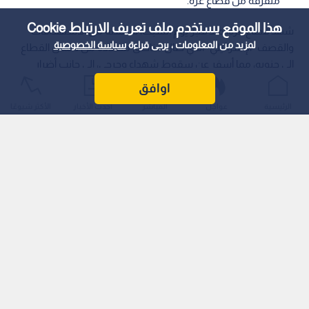
متفرقة من قطاع غزة.
هذا الموقع يستخدم ملف تعريف الارتباط Cookie
شهد قطاع غزة، منذ فجر يوم السبت، سلسلة من الاستهدافات
لمزيد من المعلومات ، يرجى قراءة
سياسة الخصوصية
والقصف "الإسرائيلي" الذي طال مناطق متعددة من شمال القطاع
إلى جنوبه، مما أسفر عن سقوط شهداء وجرحى، إلى جانب أضرار
طالت المنشآت الطبية والمنازل وخيام النازحين.
اوافق
الرئيسية
عواجل
المباشر
أحدث الأخبار
الأكثر شيوعًا