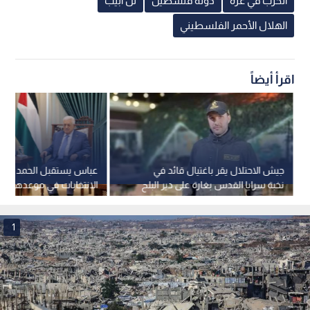
الحرب في غزة
دولة فلسطين
تل أبيب
الهلال الأحمر الفلسطيني
اقرأ أيضاً
جيش الاحتلال يقر باغتيال قائد في
عباس يستقبل الحمد الله و
نخبة سرايا القدس بغارة على دير البلح
تشرين الثاني 2026
1