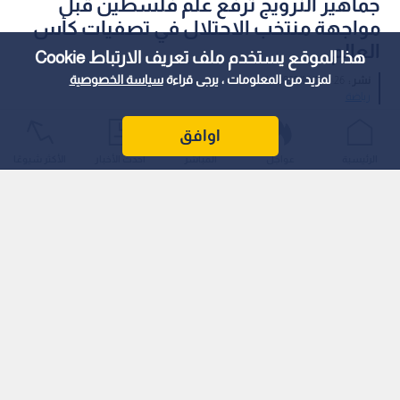
جماهير النرويج ترفع علم فلسطين قبل
مواجهة منتخب الاحتلال في تصفيات كأس
العالم
هذا الموقع يستخدم ملف تعريف الارتباط Cookie
لمزيد من المعلومات ، يرجى قراءة
سياسة الخصوصية
نشر :
19:26 2025/10/11
|
رياضة
رفعت جماهير منتخب النرويج علما ضخما لفلسطين قبل انطلاق
اوافق
مباراة منتخب بلادهم أمام منتخب الاحتلال الإسرائيلي، ضمن
الرئيسية
عواجل
المباشر
أحدث الأخبار
الأكثر شيوعًا
تصفيات كأس العالم 2026.