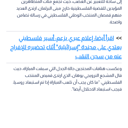
إلى ساحة للتعبير عن الغضب، حيث تجمع مئات المتظاهرين
المؤيدين للقضية الفلسطينية خارج مبنى البرلمان، ارتدى العديد
منهم قمصان المنتخب الوطني الفلسطيني في رسالة تضامن
واضحة.
اقرأ أيضا: إعلام عبري يزعم: أسير فلسطيني
يعتدي على مجندة "إسرائيلية" أثناء تحضيره للإفراج
عنه من سجن النقب
وعكست هتافات المحتجين حالة الجدل التي سبقت المباراة، حيث
قال المشجع النرويجي يوهان، الذي ارتدى قميص المنتخب
الفلسطيني: "ما كان يجب أن تلعب المباراة إذا تم استبعاد روسيا،
فيجب استبعاد الاحتلال أيضا".