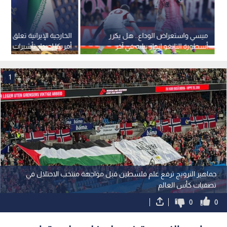
ميسي واستعراض الوداع.. هل يكرر
الخارجية الإيرانية تعلق ع
أسطورة التانغو إنجاز بيليه في آخر
أمريكا إصدار تأشيرات لوف
مونديال له؟
الإيراني
1
جماهير النرويج ترفع علم فلسطين قبل مواجهة منتخب الاحتلال في
تصفيات كأس العالم
0
0