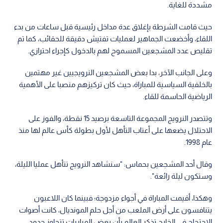
مشددة للغاية.
حيث قامت الشرطة بإغلاق عدة مداخل رئيسية قبل ساعات من بدء
اللقاء، وأخضعت الجماهير لعمليات تفتيش دقيقة للحقائب، كما تم
تقليص عدد المشجعين المسموح لهم بالدخول كإجراء احترازي.
وعلى الجانب الآخر، بدا بعض المشجعين النرويجيين غير مهتمين
بالخلفية السياسية للمباراة، حيث كان تركيزهم منصبا على الأهمية
الرياضية الحاسمة للقاء.
وتتصدر النرويج المجموعة التاسعة برصيد 15 نقطة، والفوز على
الاحتلال يضعها على أعتاب التأهل لأول بطولة كأس عالم لها منذ
عام 1998.
وقال أحد المشجعين بحماس: "سنشاهد النرويج تتأهل عمليا الليلة،
وستكون ليلة رائعة".
وهكذا، أقيمت المباراة في أجواء مزدوجة؛ فبينما كان اللاعبون
يتنافسون على أرض الملعب من أجل حلم المونديال، كانت أصوات
الاحتجاج في الخارج تذكر العالم بأن بعض المباريات تتجاوز حدود