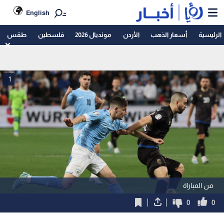
English
الرئيسية
أسعار الذهب
الأردن
مونديال 2026
فلسطين
طقس
1
من المباراة
0
0