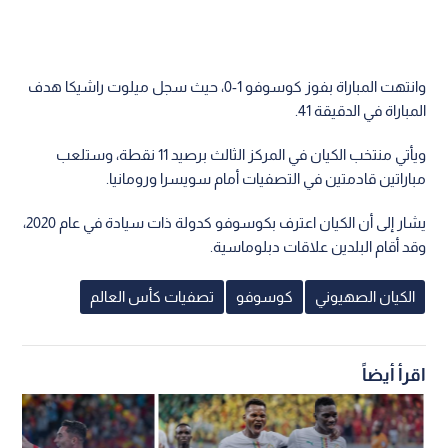
وانتهت المباراة بفوز كوسوفو 1-0، حيث سجل ميلوت راشيكا هدف
المباراة في الدقيقة 41.
ويأتي منتخب الكيان في المركز الثالث برصيد 11 نقطة، وستلعب
مباراتين قادمتين في التصفيات أمام سويسرا ورومانيا.
يشار إلى أن الكيان اعترف بكوسوفو كدولة ذات سيادة في عام 2020،
وقد أقام البلدين علاقات دبلوماسية.
الكيان الصهيوني
كوسوفو
تصفيات كأس العالم
اقرأ أيضاً