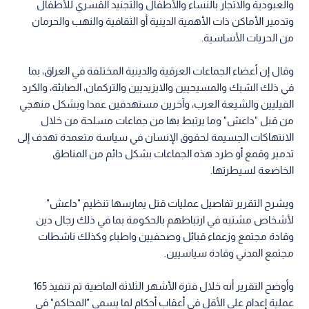
والعبودية والاتجار بالنساء والأطفال والتجنيد القسري للأطفال
وتدمير الأماكن ذات الأهمية الدينية أو الثقافية والنهب والحرمان
من الحريات الأساسية.
وقال إن أعضاء الجماعات العرقية والدينية المختلفة في العراق، بما
في ذلك الشبك والمسيحيين والايزيديين والتركمان، الصابئة، والكرد
الفيليين والشيعة العرب، وآخرين مستهدفين عمدا وبشكل منهجي
من قبل "داعش" وما يرتبط بها من جماعات مسلحة من خلال
الانتهاكات الجسيمة لحقوق الإنسان في سياسة متعمدة تهدف إلى
تدمير وقمع أو طرد هذه الجماعات بشكل دائم من المناطق
الخاضعة لسيطرتها.
ويشرح التقرير تفاصيل عمليات قتل يمارسها تنظيم "داعش"
لأشخاص مشتبه في ارتباطهم بالحكومة بما في ذلك رجال دين
وقادة مجتمع وزعماء قبائل وصحفيين واطباء وكذلك ناشطات
مجتمع المدني وقادة سياسيين.
وأوضح التقرير أنه خلال فترة الأشهر الثلاثة الماضية تم تنفيذ 165
عملية إعدام على الأقل في أعقاب أحكام لما يسمى "المحاكم" في