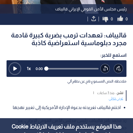
رئيس مجلس الأمن القومي الإيراني قاليباف
0
0
قاليباف: تعهدات ترمب بضربة كبيرة قادمة
مجرد دبلوماسية استعراضية كاذبة
استمع للخبر:
1
x
0:00
ملاحظة: النص المسموع ناتج عن نظام آلي
نشر :
منذ 3 ساعات
|
عربي دولي
اختتم قاليباف تغريدته بدعوة الإدارة الأمريكية إلى تغيير نهجها
رد محمد باقر قاليباف، رئيس مجلس الأمن القومي الإيراني، عبر
هذا الموقع يستخدم ملف تعريف الارتباط Cookie
حسابه على منصة إكس، على التصريحات والتهديدات الأخيرة التي