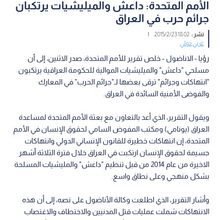
الأمم المتحدة: داعش والميليشيات يرتكبان
جرائم حرب في العراق
نشر :
18:02 2015/2/23
|
عربي دولي
رؤيا - الاناضول - خلص تقرير للأمم المتحدة، صدر الاثنين، إلى أن
مسلحي "داعش" والميليشيات الموالية للحكومة العراقية يرتكبون
"انتهاكات وجرائم" ترقى بعضها لـ"جرائم الحرب" في المعارك
والفوضى الأمنية السائدة في العراق.
ويقول التقرير، الذي أعد بالتعاون مع بعثة الأمم المتحدة لمساعدة
العراق (يونامي) ومكتب المفوض السامي لحقوق الإنسان في الأمم
المتحدة، إن انتهاكات خطيرة للقانون الإنساني الدولي وانتهاكات
جسيمة لحقوق الإنسان ارتكبت في العراق خلال فترة الثلاثة أشهر
الاخيرة من عام 2014 من قبل تنظيم "داعش" والمليشيات المسلحة
بشكل منهجي وعلى نطاق واسع.
وأشار التقرير، الذي اطلعت وكالة الأناضول على نصه، إلى أن هذه
الانتهاكات شملت عمليات قتل المدنيين والاختطاف والاغتصاب