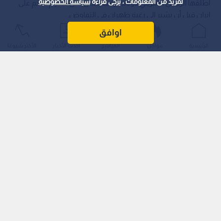
لمزيد من المعلومات ، يرجى قراءة
سياسة الخصوصية
أطلقها الرئيس الأمريكي دونالد ترمب بشأن شن هجوم ضخم على
إيران قبل أن يشير إلى رغبة طهران في التفاوض.
اوافق
الرئيسية
عواجل
المباشر
أحدث الأخبار
الأكثر شيوعًا
وسخر قاليباف من تقلب المواقف الأمريكية قائلا: "هجوم ضخم
قادم... انتظروا، لا، انسوا الأمر، إنهم يريدون التفاوض. تلك
دبلوماسية استعراضية تتكرر باستمرار".
اقرأ أيضا: اليوم الـ160 للحرب الأمريكية