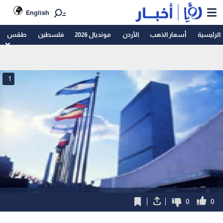
English
الرئيسية
أسعار الذهب
الأردن
مونديال 2026
فلسطين
طقس
1
0
0