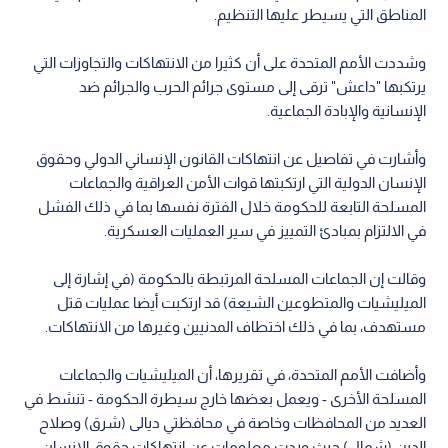
المناطق التي يسيطر عليها التنظيم.
وشددت الأمم المتحدة على أن كثيرا من الانتهاكات والتجاوزات التي
يرتكبها "داعش" ترقى إلى مستوى جرائم الحرب والجرائم ضد
الإنسانية والإبادة الجماعية.
وأشارت في تفاصيل عن انتهاكات القانون الإنساني الدولي وحقوق
الإنسان الدولية التي ارتكبتها قوات الأمن العراقية والجماعات
المسلحة التابعة للحكومة خلال الفترة نفسها بما في ذلك الفشل
في الالتزام بمبادئ التمييز في سير العمليات العسكرية.
وقالت إن الجماعات المسلحة المرتبطة بالحكومة (في إشارة إلى
الميليشيات والمتطوعين الشيعة) قد ارتكبت أيضا عمليات قتل
مستهدف، بما في ذلك اختطاف المدنيين وغيرها من الانتهاكات.
وأضافت الأمم المتحدة، في تقريرها، أن الميليشيات والجماعات
المسلحة الأخرى - ويعمل بعضها خارج سيطرة الحكومة - تنشط في
العديد من المحافظات وخاصة في محافظتي ديالى (شرق) وصلاح
الدين (شمال) حيث وردت معلومات عن انتهاكات حقوق الإنسان