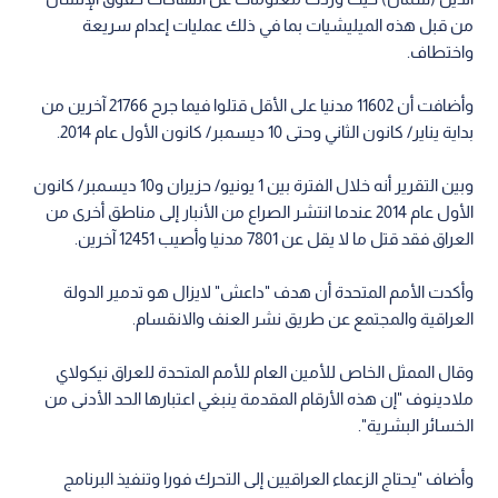
من قبل هذه الميليشيات بما في ذلك عمليات إعدام سريعة
واختطاف.
وأضافت أن 11602 مدنيا على الأقل قتلوا فيما جرح 21766 آخرين من
بداية يناير/ كانون الثاني وحتى 10 ديسمبر/ كانون الأول عام 2014.
وبين التقرير أنه خلال الفترة بين 1 يونيو/ حزيران و10 ديسمبر/ كانون
الأول عام 2014 عندما انتشر الصراع من الأنبار إلى مناطق أخرى من
العراق فقد قتل ما لا يقل عن 7801 مدنيا وأصيب 12451 آخرين.
وأكدت الأمم المتحدة أن هدف "داعش" لايزال هو تدمير الدولة
العراقية والمجتمع عن طريق نشر العنف والانقسام.
وقال الممثل الخاص للأمين العام للأمم المتحدة للعراق نيكولاي
ملادينوف "إن هذه الأرقام المقدمة ينبغي اعتبارها الحد الأدنى من
الخسائر البشرية".
وأضاف "يحتاج الزعماء العراقيين إلى التحرك فورا وتنفيذ البرنامج