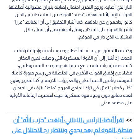
النار الذي أصابه، ورجح التقرير احتمال إصابته بنيران عشوائية أطلقتها
القوات الإسرائيلية بهدف "تحييد" المواطنين الفلسطينيين الذين
كانوا يدافعون عن بلدتهم. كما أشار التحقيق إلى أن الضابط "عزرا"
باشر بالهجوم على السكان وقتل أحدهم قبل أن يقتل خلال
الاشتباك الذي دار في الموقع.
وكشف التحقيق عن سلسلة أخطاء وعيوب أمنية وإجرائية رافقت
الحدث؛ إذ أشار إلى أن القوة العسكرية التي وصلت لعين المكان
كانت صغيرة ولا تتناسب مع حجم الهجوم وعدد المستوطنين،
فضلا عن إخفاق القوات الأخرى في المنطقة في رسم صورة كاملة
للموقف وتأمين الدعم الطبي والتعزيزات اللازمة. وأكد التقرير وقوع
"خلل خطير" تمثل في ترك الجندي المروح "ملط" ينزف في الميدان
لعدة دقائق دون وجود قوة عسكرية، حيث اقتصرت إرعافاته الأولية
على مضمد مدني.
اقرأ أيضا: الرئيس اللبناني: أبلغت "حزب الله" أن
منطق القوة لم يعد يجدي وننتظر رد الاحتلال على