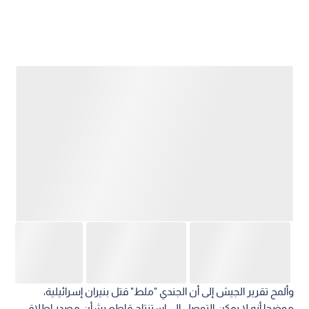
وألمح تقرير الجيش إلى أن الجندي "ملط" قتل بنيران إسرائيلية،
موضحا أنه لا يمكن التوصل إلى استنتاج قاطع بشأن مصدر إطلاق