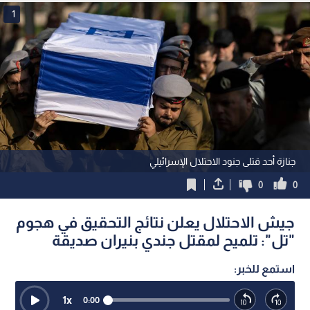
1
جنازة أحد قتلى جنود الاحتلال الإسرائيلي
0
0
جيش الاحتلال يعلن نتائج التحقيق في هجوم
"تل": تلميح لمقتل جندي بنيران صديقة
استمع للخبر:
1
x
0:00