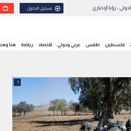
ولي - رؤيا الإخباري
تسجيل الدخول
فلسطين
طقس
عربي ودولي
اقتصاد
رياضة
هنا وهن
1