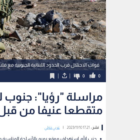
قوات الاحتلال قرب الحدود اللبنانية الجنوبية مع ف
0
0
مراسلة "رؤيا": جنوب 
متقطعا عنيفا من قبل ق
نشر :
17:21 2023/11/10
|
عربي دولي
حزب الله: استهداف موقع ‌رميم بالأسلحة المناسبة 