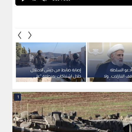
أدعو السلطة
إصابة ضابط من جيش الاحتلال
قصف م
 التنازلات.. ولا
خلال اشتباكات بمنطقة "علي
الطاهر
اء بين حزب الله
الطاهر" جنوبي لبنان
ورية في الوقت
1