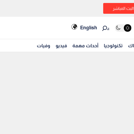
البث المباشر
English
اك
تكنولوجيا
أحداث مهمة
فيديو
وفيات