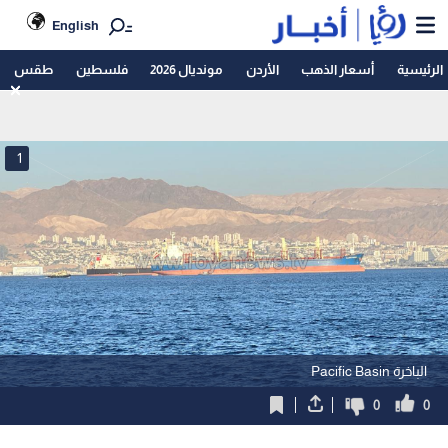
English
الرئيسية
أسعار الذهب
الأردن
مونديال 2026
فلسطين
طقس
1
الباخرة Pacific Basin
0
0