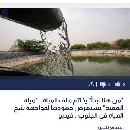
السياحة البيئية
على قائمة التراث العالمي
1
0
0
"من هنا نبدأ" يختتم ملف المياه.. "مياه
العقبة" تستعرض جهودها لمواجهة شح
المياه في الجنوب.. فيديو
استمع للخبر: