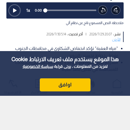
1
x
0:00
ملاحظة: النص المسموع ناتج عن نظام آلي
نشر :
20:07 2026/7/29
|
آخر تحديث :
5:14 2026/7/30
الأردن
"مياه العقبة" تؤكد انخفاض الشكاوى في محافظات الجنوب
بفضل خطط تحسين التزويد.
هذا الموقع يستخدم ملف تعريف الارتباط Cookie
الشركة تدعو المواطنين للإبلاغ عن الاعتداءات على الشبكات
لمزيد من المعلومات ، يرجى قراءة
سياسة الخصوصية
للمساهمة في تقليل فاقد المياه.
ناقش برنامج من هنا نبدأ واقع التزويد المائي في محافظات الجنوب،
اوافق
في ختام سلسلة حلقاته حول تحديات قطاع المياه، حيث استعرضت
الرئيسية
عواجل
المباشر
أحدث الأخبار
الأكثر شيوعًا
شركة مياه العقبة خططها لمواجهة شح المياه، وتحسين مستوى
الخدمة، والحد من فاقد المياه، في ظل التحديات التي تواجه المملكة.