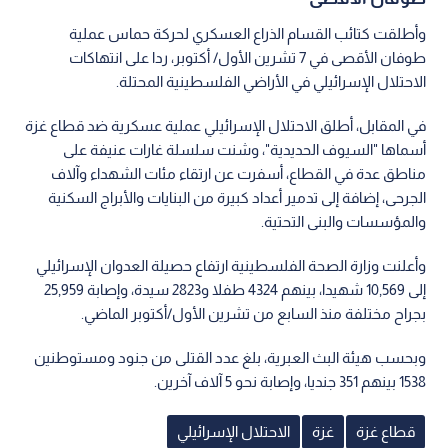
وأطلقت كتائب القسام الذراع العسكري لحركة حماس عملية
طوفان الأقصى في 7 تشرين الأول/ أكتوبر، ردا على انتهاكات
الاحتلال الإسرائيلي في الأراضي الفلسطينية المحتلة.
في المقابل، أطلق الاحتلال الإسرائيلي عملية عسكرية ضد قطاع غزة
أسماها "السيوف الحديدية"، وشنت سلسلة غارات عنيفة على
مناطق عدة في القطاع، أسفرت عن ارتقاء مئات الشهداء وآلاف
الجرحى، إضافة إلى تدمير أعداد كبيرة من البنايات والأبراج السكنية
والمؤسسات والبنى التحتية.
وأعلنت وزارة الصحة الفلسطينية ارتفاع حصيلة العدوان الإسرائيلي
إلى 10,569 شهيدا، بينهم 4324 طفلا و2823 سيدة، وإصابة 25,959
بجراح مختلفة منذ السابع من تشرين الأول/أكتوبر الماضي.
وبحسب هيئة البث العبرية، بلغ عدد القتلى من جنود ومستوطنين
1538 بينهم 351 جنديا، وإصابة نحو 5 آلاف آخرين.
قطاع غزة
غزة
الاحتلال الإسرائيلي