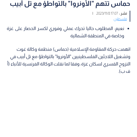
حماس تتهم "الأونروا" بالتواطؤ مع تل أبيب
نشر :
17:07 2023/11/8
|
فلسطين
نعيم: المطلوب حاليا تحرك عملي وفوري لكسر الحصار على غزة
وخاصة في المنطقة الشمالية
اتهمت حركة المقاومة الإسلامية (حماس) منظمة وكالة غوث
وتشغيل اللاجئين الفلسطينيين "الأونروا" بالتواطؤ مع تل أبيب في
النزوح القسري لسكان غزة، وفقا لما نقلت الوكالة الفرنسية للأنباء (أ
ف ب).