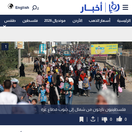
English
الرئيسية
أسعار الذهب
الأردن
مونديال 2026
فلسطين
طقس
1
فلسطينيون نازحون من شمال إلى جنوب قطاع غزة
0
0