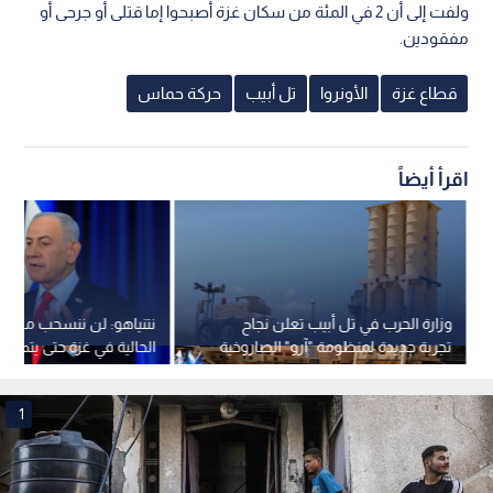
ولفت إلى أن 2 في المئة من سكان غزة أصبحوا إما قتلى أو جرحى أو
مفقودين.
قطاع غزة
الأونروا
تل أبيب
حركة حماس
اقرأ أيضاً
وزارة الحرب في تل أبيب تعلن نجاح
نتنياهو: لن ننسحب من خ
تجربة جديدة لمنظومة "آرو" الصاروخية
الحالية في غزة حتى يتم نز
بعيدة المدى
حماس بالكامل.. فيديو
1