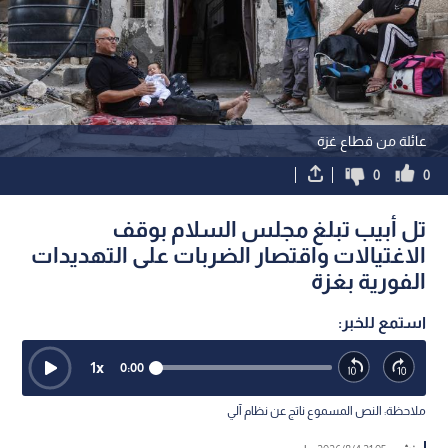
عائلة من قطاع غزة
0
0
تل أبيب تبلغ مجلس السلام بوقف
الاغتيالات واقتصار الضربات على التهديدات
الفورية بغزة
استمع للخبر:
1
x
0:00
ملاحظة: النص المسموع ناتج عن نظام آلي