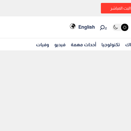
البث المباشر
English
اك
تكنولوجيا
أحداث مهمة
فيديو
وفيات