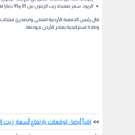
الزيود: سعر صفيحة زيت الزيتون بين 85 و95 دينارا لهذا الموسم
قال رئيس الجمعية الأردنية لمنتجي ومصدري منتجات ز
ومادة استراتيجية يفتخر الأردن بجودتها.
اقرأ أيضا : توقعات بارتفاع أسعار زيت 
وأضاف الزيود في تصريحات إذاعية، الأربعاء، أن هن
سمعة الزيت الأردني ويسيء للقطاع ككل، وأن الجمعي
وأكد أن هناك لجنة عليا لحماية الزيت الأردني، مكونة من
الإلكترونية، المؤسسة العامة للغذاء والدواء، الم
وتجنبهم عمليات الغش.