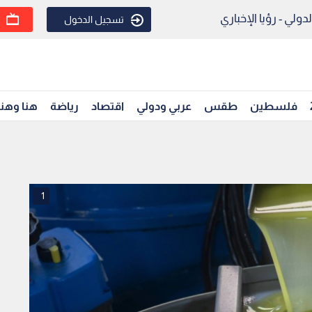
ولي - رؤيا الإخباري
تسجيل الدخول
فلسطين
طقس
عربي ودولي
اقتصاد
رياضة
هنا وهن
1