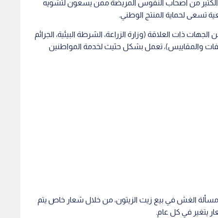
مسألة الغش في بيع زيت الزيتون، من خلال شعار خاص يتم
ر يتغير في كل عام.
 المركز الوطني للبحوث الزراعية ليتم فحص عينات زيت الزيتون
 موثوق، والابتعاد عن ما يروج له عبر مواقع التواصل
الاجتماعي بأسعار تتراوح بين 55 و70 دينارا، موضحا أن كلفة صفيحة (تنكة) الزيت الواحدة على المزارع تصل إلى 70
مد على العرض والطلب وحجم الإنتاج، لافتا في الوقت ذاته إلى أن