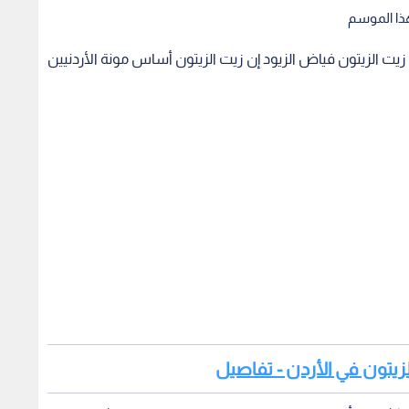
يت الزيتون فياض الزيود إن زيت الزيتون أساس مونة الأردنيين
الزيتون في الأردن - تفاصيل
اك الكثير من أصحاب النفوس المريضة ممن يسعون لتشويه
ة تسعى لحماية المنتج الوطني.
 الجهات ذات العلاقة (وزارة الزراعة، الشرطة البيئية، الجرائم
واصفات والمقاييس)، تعمل بشكل حثيث لخدمة المواطنين