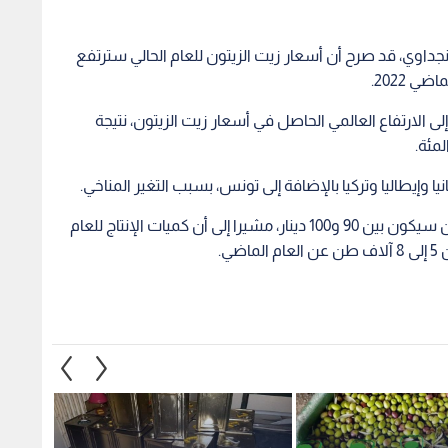
 عبر "رؤيا" كميات
كم سعر لتر زيت الزيتون المستورد
المستوردة وتؤكد
في الاردن ؟ وزير الزراعة يوضح
طن من 
 فيديو
الأولى
1