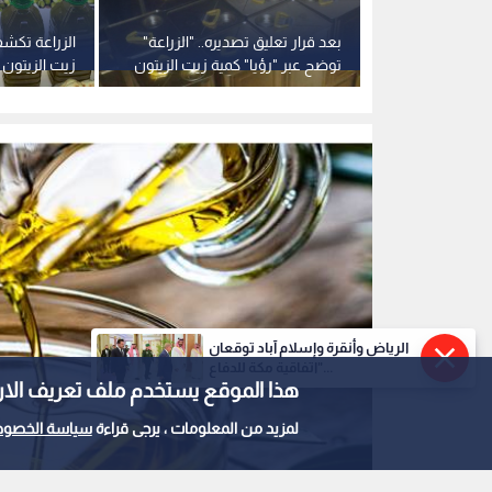
زيت زيتون-تعبيرية
0
0
الرياض وأنقرة وإسلام آباد توقعان
الأردن يدرس استيراد 
"اتفاقية مكة للدفاع...
هذا الموقع يستخدم ملف تعريف الارتباط e
ارتفاع أسعار "الذهب ا
لمزيد من المعلومات ، يرجى قراءة
سياسة الخصوص
استمع للخبر: