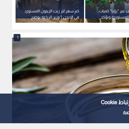
زيت الزيتون لمواجهة
Cooki
لأخضر"
ية