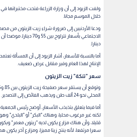
المحلي نحو 24 ألف طن ويذهب الفائض إلى التصدير.
أما فيما يتعلق بتذبذب الأسعار، أوضح رئيس الجمعية أن 
لكنه غير مرغوب محليا، وهناك "البكر" أو "البلدي" وه
قليلا، وأن هناك مزارع يكون لديه "زيتون معمر" وي
سعرا مرتفعا، لأنه ينتج زيتا مميزا، ومزارع آخر يكون
نقابة أصحاب المعاصر ومنتجي الزيتون
وكان نقيب أصحاب المعاصر ومنتجي الزيتون تيسير الن
بنسبة لا تتجاوز 10 في المئة، مقارنة مع أسعار العام الماضي 2022.
وعزا النجداوي في حديث لـ"رؤيا"، ارتفاع الأسعار محليا 
للنقص في الإنتاج العالمي الذي وصل إلى نحو 70 في المئة.
وقال إن موسم إنتاج الزيتون تأثر سلبا في كل من إسباني
الحالي وافرة وتتراوح بين 30 إلى 33 ألف طن، بزيادة بين 5 إلى 8 آلاف طن عن العام الماضي.