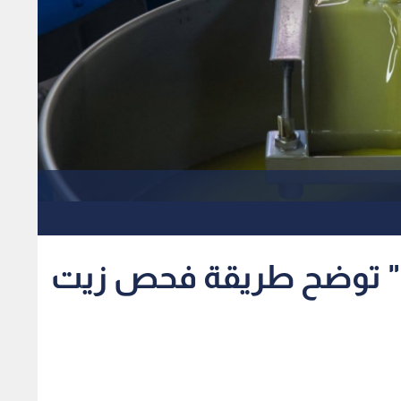
ن" توضح طريقة فحص زيت