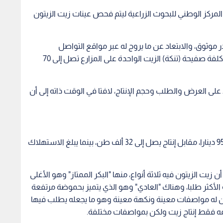
وتوقع أن يستقر سعر صفيحة زيت الزيتون بين 85 و95 دينارا، مقابل إنتاج يصل إلى 32 ألف طن، بينما يبلغ الاستهلاك
زيت الزيتون فيه ثلاثة أنواع، منها "البكر الممتاز" وهو الأغلى
و الأكثر طلبا، وهناك "العادي" وهو الذي يتميز بحموضة مرتفعة
كون له مواصفات معينة ونكهة معينة وهو ما يجعله يطلب فيها
 همه فقط إنتاج زيت ولكن بمواصفات مختلفة.
جداوي، قد صرح أن أسعار زيت الزيتون للعام الحالي سترتفع
إلى الارتفاع العالمي الحاصل في أسعار زيت الزيتون، نتيجة
ا وإيطاليا وتركيا بالإضافة إلى تونس، بسبب التغير المناخي.
وأوضح النجداوي أن سعر صفيحة (التنكة) زيت الزيتون سيكون بين 90 و100 دينار، مشيرا إلى أن كميات الإنتاج للعام