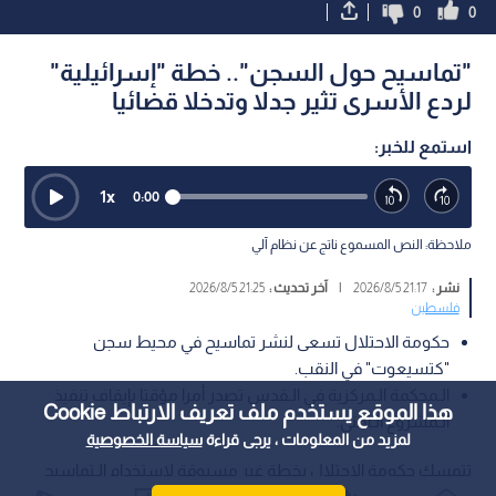
0
0
"تماسيح حول السجن".. خطة "إسرائيلية"
لردع الأسرى تثير جدلا وتدخلا قضائيا
استمع للخبر:
1
x
0:00
ملاحظة: النص المسموع ناتج عن نظام آلي
نشر :
21:17 2026/8/5
|
آخر تحديث :
21:25 2026/8/5
فلسطين
حكومة الاحتلال تسعى لنشر تماسيح في محيط سجن
"كتسيعوت" في النقب.
الـمحكمة الـمركزية في الـقدس تصدر أمرا مؤقتا بإيقاف تنفيذ
هذا الموقع يستخدم ملف تعريف الارتباط Cookie
الـمشروع الـأمني.
لمزيد من المعلومات ، يرجى قراءة
سياسة الخصوصية
تتمسك حكومة الاحتلال بخطة غير مسبوقة لاستخدام الـتماسيح