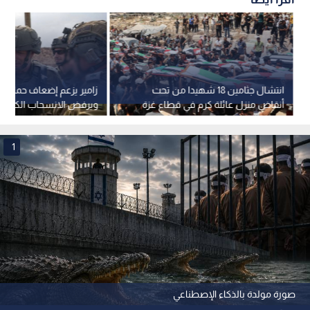
انتشال جثامين 18 شهيدا من تحت
زامير يزعم إضعاف حماس ج
أنقاض منزل عائلة كرم في قطاع غزة
ويرفض الانسحاب الكامل
غزة
1
صورة مولدة بالذكاء الإصطناعي