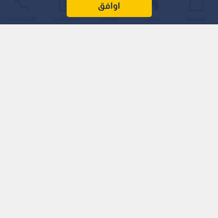
ضمن الإجراءات الأمنية في محيط سجن "كتسيعوت" في الـنقب،
اوافق
بقيادة وزيرة حماية الـبيئة عيديت سيلمان ووزير الأمن الـقومي
الرئيسية
عواجل
المباشر
أحدث الأخبار
الأكثر شيوعًا
إيتامار بن غفير، بهدف ردع الأسرى الـفلسطينيين الـمصنفين
كخطرين.
تصنيف قانوني مثير للجدل
وترتكز الـخطة على قرار أصدرته وزيرة الـبيئة في يوليو الـماضي لإعادة
تصنيف "تمساح النيل" كـ"حيوان بري مستأنس"، مما يتيح احتجازه