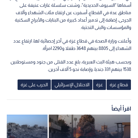
أسماها "السيوف الحديدية"، وشنت سلسلة غارات عنيفة على
مناطق عدة في القطاع، أسفرت عن ارتقاء مئات الشهداء وآلاف
الجرحى، إضافة إلى تدمير أعداد كبيرة من البنايات والأبراج السكنية
والمؤسسات والبنى التحتية.
وأعلنت وزارة الصحة في قطاع غزة في آخر إحصائية لها، ارتفاع عدد
الشهداء إلى 8805 بينهم 3648 طفلا و2290 امرأة.
وبحسب هيئة البث العبرية، بلغ عدد القتلى من جنود ومستوطنين
1538 بينهم 331 جنديا، وإصابة نحو 5 آلاف آخرين.
قطاع غزة
غزة
الاحتلال الإسرائيلي
الحرب على غزة
اقرأ أيضاً