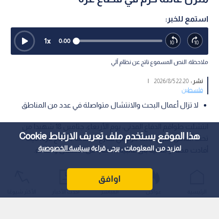
استمع للخبر:
1
x
0:00
ملاحظة: النص المسموع ناتج عن نظام آلي
نشر :
22:20 2026/8/5
|
فلسطين
لا تزال أعمال البحث والانتشال متواصلة في عدد من المناطق
انتشلت طواقم الدفاع المدني، يوم الأربعاء، جثامين 18 شهيدا من
هذا الموقع يستخدم ملف تعريف الارتباط Cookie
تحت أنقاض منزل عائلة كرم في شارع الصناعة بقطاع غزة، فيما
لمزيد من المعلومات ، يرجى قراءة
سياسة الخصوصية
أفادت مصادر محلية بأن غالبية الضحايا من الأطفال والنساء.
اوافق
الرئيسية
عواجل
المباشر
أحدث الأخبار
الأكثر شيوعًا