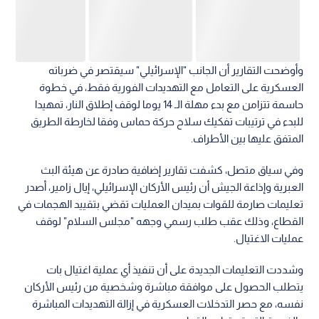
وأوضحت التقارير أن الجانب "الإسرائيلي" سيقتصر في ضرباته
العسكرية على التعامل مع التهديدات الفورية فقط، في خطوة
حاسمة تتزامن مع بدء مهلة الـ 14 يوما لوقف إطلاق النار، تمهيدا
للبدء في ترتيبات تفكيك سلاح حركة حماس وفقا لخارطة الطريق
المتفق عليها بين الأطراف.
وفي سياق متصل، كشفت تقارير إضافية صادرة عن هيئة البث
العبرية وإذاعة الجيش أن رئيس الأركان الإسرائيلي، إيال زامير، أصدر
تعليمات صارمة للقوات بميدان العمليات تقضي بتقييد الهجمات في
القطاع، وذلك عقب طلب رسمي وجهه "مجلس السلام" لوقف
عمليات الاغتيال.
وشددت التعليمات الجديدة على أن تنفيذ أي عملية اغتيال بات
يتطلب الحصول على موافقة مباشرة وشخصية من رئيس الأركان
نفسه، مع حصر التدخلات العسكرية في إزالة التهديدات المباشرة