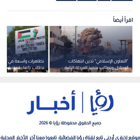
اقرأ أيضاً
"التعاون الإسلامي" تدين انتهاكات
تظاهرات واسعة في الم
الاحتلال وتطالب بتنفيذ المرحلة الثانية
تطالب بإلغاء اتفاقية المي
من خطة السلام بغزة
الاحتلال وقطع العلاقات
جميع الحقوق محفوظة رؤيا © 2026
موقع إخباري أردني تابع لقناة رؤيا الفضائية. تابعوا معنا آخر الأخبار المحلية