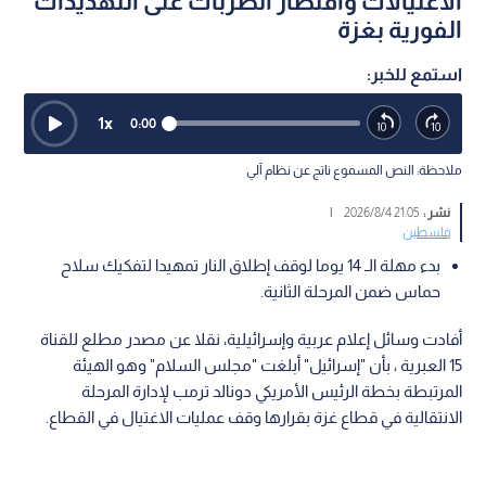
الاغتيالات واقتصار الضربات على التهديدات
الفورية بغزة
استمع للخبر:
1
x
0:00
ملاحظة: النص المسموع ناتج عن نظام آلي
نشر :
21:05 2026/8/4
|
فلسطين
بدء مهلة الـ 14 يوما لوقف إطلاق النار تمهيدا لتفكيك سلاح
حماس ضمن المرحلة الثانية.
أفادت وسائل إعلام عربية وإسرائيلية، نقلا عن مصدر مطلع للقناة
15 العبرية ، بأن "إسرائيل" أبلغت "مجلس السلام" وهو الهيئة
المرتبطة بخطة الرئيس الأمريكي دونالد ترمب لإدارة المرحلة
الانتقالية في قطاع غزة بقرارها وقف عمليات الاغتيال في القطاع.