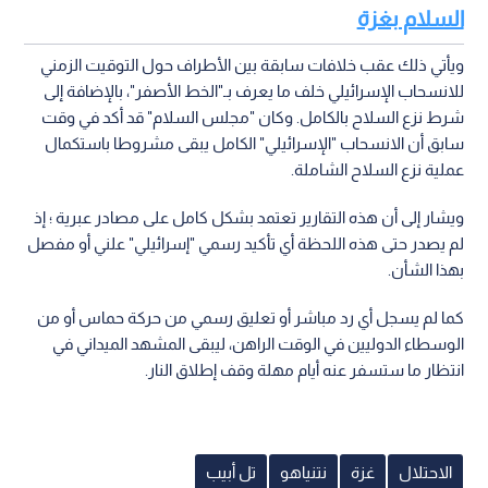
السلام بغزة
ويأتي ذلك عقب خلافات سابقة بين الأطراف حول التوقيت الزمني
للانسحاب الإسرائيلي خلف ما يعرف بـ"الخط الأصفر"، بالإضافة إلى
شرط نزع السلاح بالكامل. وكان "مجلس السلام" قد أكد في وقت
سابق أن الانسحاب "الإسرائيلي" الكامل يبقى مشروطا باستكمال
عملية نزع السلاح الشاملة.
ويشار إلى أن هذه التقارير تعتمد بشكل كامل على مصادر عبرية ؛ إذ
لم يصدر حتى هذه اللحظة أي تأكيد رسمي "إسرائيلي" علني أو مفصل
بهذا الشأن.
كما لم يسجل أي رد مباشر أو تعليق رسمي من حركة حماس أو من
الوسطاء الدوليين في الوقت الراهن، ليبقى المشهد الميداني في
انتظار ما ستسفر عنه أيام مهلة وقف إطلاق النار.
الاحتلال
غزة
نتنياهو
تل أبيب