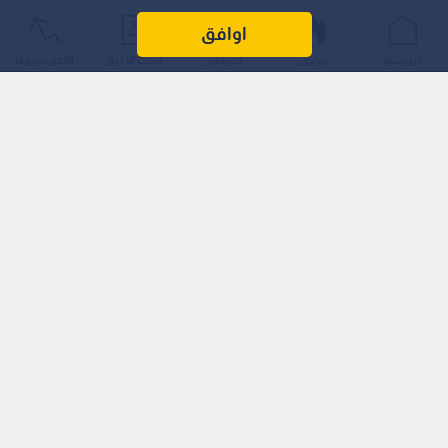
أكد وزير الزراعة الدكتور صائب خريسات أن المزارع الأردني يشكل
اوافق
ركيزة أساسية من ركائز الأمن الغذائي، مشيرا إلى أن القطاع الزراعي
الرئيسية
عواجل
المباشر
أحدث الأخبار
الأكثر شيوعًا
حقق رغم التحديات أعلى نسبة نمو مع نهاية عام 2025 وحتى الربع
الأول من العام الحالي، مقارنة بباقي القطاعات الاقتصادية الأخرى.