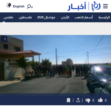
English
الرئيسية
أسعار الذهب
الأردن
مونديال 2026
فلسطين
طقس
1
0
0