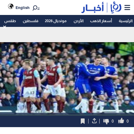
English
الرئيسية
أسعار الذهب
الأردن
مونديال 2026
فلسطين
طقس
1
0
0