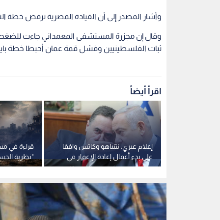
وأشار المصدر إلى أن القيادة المصرية ترفض خطة الت
وقال إن مجزرة المستشفى المعمداني جاءت للضغط من
ثبات الفلسطينيين وفشل قمة عمان أحبطا خطة با
اقرأ أيضاً
تقدم شكوى
إعلام عبري: نتنياهو وكاتس وافقا
قراءة في مس
يتنامية ضد
على بدء أعمال إعادة الإعمار في
"نظرية الحسم
لي"
شرق رفح بقطاع غزة
وخيارات الس