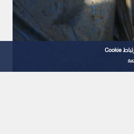
Cooki
ية
إعلام فلسطيني: إصابة 3 أشخاص برصاص قوات