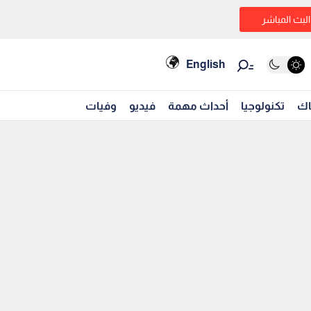
البث المباشر
English
اك
تكنولوجيا
أحداث مهمة
فيديو
وفيات