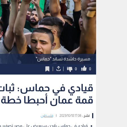
مسيرة حاشدة تساند "حماس"
0
0
قيادي في حماس: ثبا
قمة عمان أحبطا خطة 
نشر :
17:06 2023/10/18
|
فلسطين
قيادي في حماس: بايدن سيعرض على مصر تصفير ديون