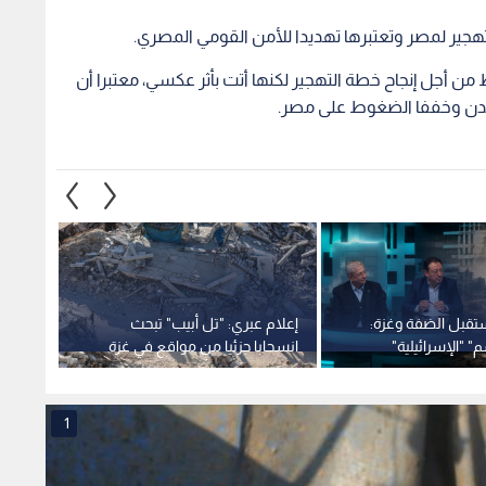
هجير لمصر وتعتبرها تهديدا للأمن القومي المصري.
 أجل إنجاح خطة التهجير لكنها أتت بأثر عكسي، معتبرا أن
يدن وخففا الضغوط على مصر.
تقبل الضفة وغزة:
إعلام عبري: "تل أبيب" تبحث
تقرير:
" "الإسرائيلية"
انسحابا جزئيا من مواقع في غزة
تخير ا
لطة الفلسطينية
وسط ضغوط أمريكية
التفكير
1