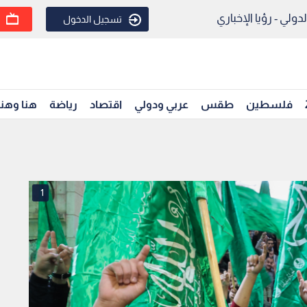
ولي - رؤيا الإخباري
تسجيل الدخول
فلسطين
طقس
عربي ودولي
اقتصاد
رياضة
هنا وهن
1