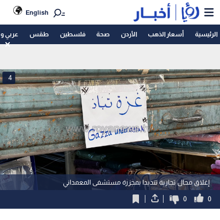
English
الرئيسية
أسعار الذهب
الأردن
صحة
فلسطين
طقس
عربي و
4
إغلاق محال تجارية تنديدا بمجزرة مستشفى المعمداني
0
0