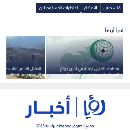
فلسطين
الاعتداء
اعتداءات المستوطنين
اقرأ أيضاً
منظمة التعاون الإسلامي تدين جرائم
المستوطنين وتحذر من مخططات
إثر هجوم مستوطنين على 
التهجير القسري
بقضاء نابلس
جميع الحقوق محفوظة رؤيا © 2026