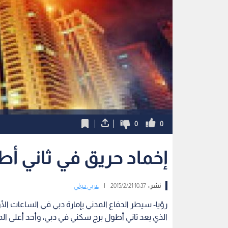
0
0
إخماد حريق في ثاني أ
نشر :
10:37 2015/2/21
|
عربي دولي
رؤيا- سيطر الدفاع المدني بإمارة دبي في الساعات ال
الذي يعد ثاني أطول برج سكني في دبي، وأحد أعلى المب