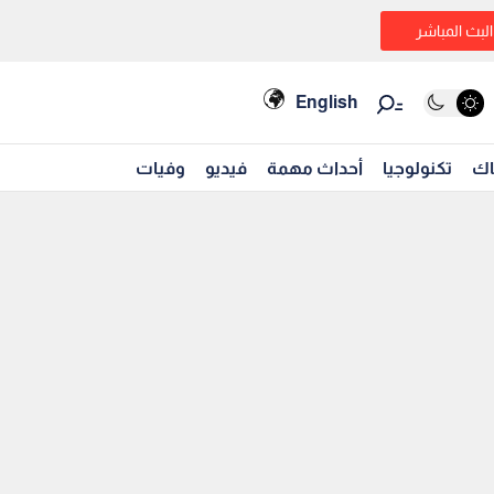
البث المباشر
English
اك
تكنولوجيا
أحداث مهمة
فيديو
وفيات