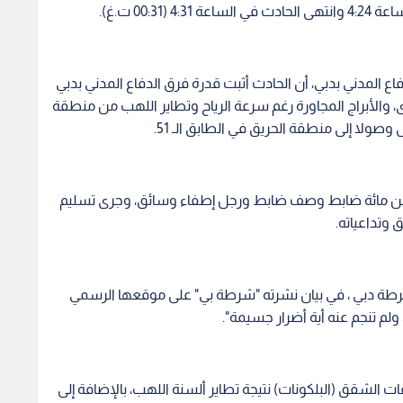
00: ت.غ).
فاع المدني بدبي، أن الحادث أثبت قدرة فرق الدفاع المدني بدبي
رى، والأبراج المجاورة رغم سرعة الرياح وتطاير اللهب من منطقة
 وصولا إلى منطقة الحريق في الطابق الـ 51.
 من مائة ضابط وصف ضابط ورجل إطفاء وسائق، وجرى تسليم
 وتداعياته.
 لشرطة دبي ، في بيان نشرته "شرطة بي" على موقعها الرسمي
ولم تنجم عنه أية أضرار جسيمة".
الشقق (البلكونات) نتيجة تطاير ألسنة اللهب، بالإضافة إلى