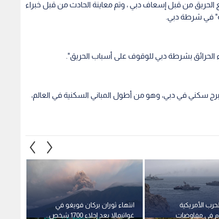
لحريق من قبل إسعاف دبي ، وتم معاينة الحادث من قبل خبراء
يمة" في شرطة دبي.
اء الحرائق بشرطة دبي للوقوف على أسباب الحريق".
برج سكني في دبي، وهو من أطول المباني السكنية في العالم،
وم الـ159 للحرب الأمريكية
انتهاء ثوران بركان فويغو في
بزشيكي
تقدم في مفاوضات
غواتيمالا بعد إجلاء 1700 شخص..
الأعلى