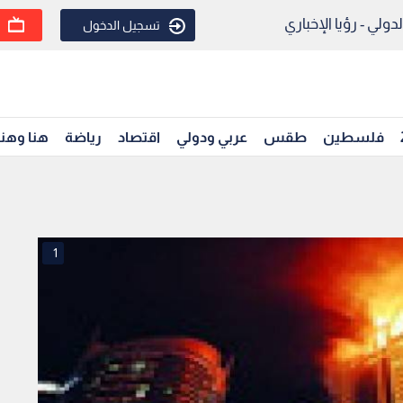
ولي - رؤيا الإخباري
تسجيل الدخول
فلسطين
طقس
عربي ودولي
اقتصاد
رياضة
هنا وهن
1