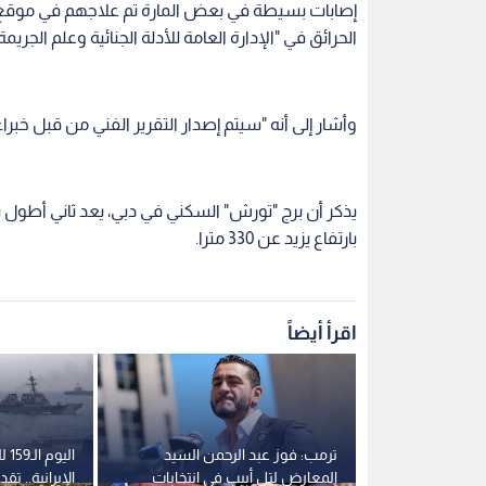
إصابات بسيطة في بعض المارة تم علاجهم في موقع ا
الحرائق في "الإدارة العامة للأدلة الجنائية وعلم الجر
وأشار إلى أنه "سيتم إصدار التقرير الفني من قبل خبر
يذكر أن برج "تورش" السكني في دبي، يعد ثاني أطول 
بارتفاع يزيد عن 330 مترا.
اقرأ أيضاً
في العراق:
ترمب: فوز عبد الرحمن السيد
الي
لأراضي
المعارض لتل أبيب في انتخابات
الإيرانية.. 