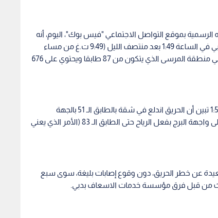
الرسمية بموقع التواصل الاجتماعي "فيس بوك"، اليوم، أنه
تلقى بلاغا من غرفة عمليات القيادة العامة لشرطة دبي في الساعة 1:49 بعد منتصف الليل (9:49 ت.غ من مساء
الجمعة) عن حادث حريق في برج (TOACH) السكني في منطقة المرسى الذي يتكون من 87 طابقا ويحتوي على 676
وبين أنه عند وصول فرق الدفاع المدني في الساعة 1:58 تبين أن الحريق اندلع في شقة بالطابق الـ 51 بالجهة
المواجهة لشارع الصفوح من البرج، وامتدت النيران على واجهة البرج بفعل الرياح حتى الطابق الـ 83 (الأمر الذي يعني
ن بعيدة عن خطر الحريق، دون وقوع إصابات بليغة، سوى سبع
دث من قبل فرق مؤسسة خدمات الاسعاف بدبي.