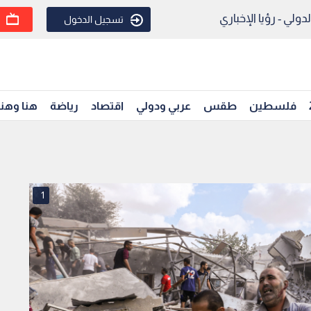
ولي - رؤيا الإخباري
تسجيل الدخول
فلسطين
طقس
عربي ودولي
اقتصاد
رياضة
هنا وهن
1