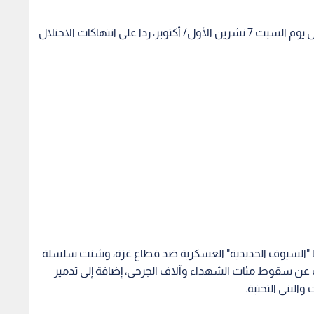
وأطلقت كتائب القسام الذراع العسكري لحركة حماس يوم السبت 7 تشرين الأول/ أكتوبر، ردا على انتهاكات الاحتلال
اها "السيوف الحديدية" العسكرية ضد قطاع غزة، وشنت سلسلة
 عن سقوط مئات الشهداء وآلاف الجرحى، إضافة إلى تدمير
والبنى التحتية.