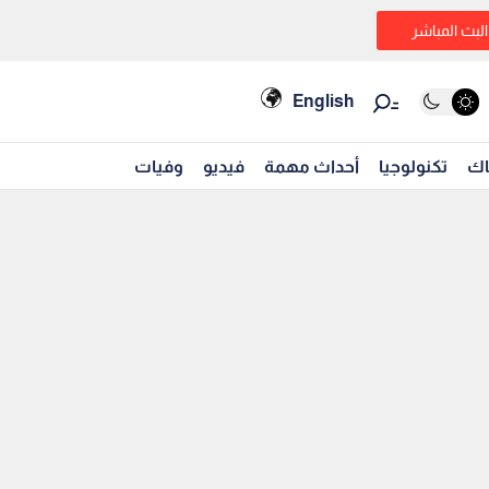
البث المباشر
English
اك
تكنولوجيا
أحداث مهمة
فيديو
وفيات