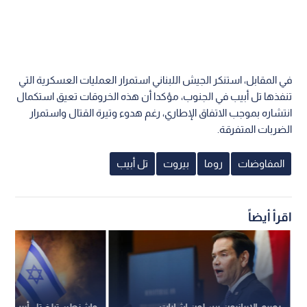
في المقابل، استنكر الجيش اللبناني استمرار العمليات العسكرية التي
تنفذها تل أبيب في الجنوب، مؤكدا أن هذه الخروقات تعيق استكمال
انتشاره بموجب الاتفاق الإطاري، رغم هدوء وتيرة القتال واستمرار
الضربات المتفرقة.
المفاوضات
روما
بيروت
تل أبيب
اقرأ أيضاً
روبيو: الإيرانيون يرسلون إشارات
واشنطن تبلغ تل أبيب بع