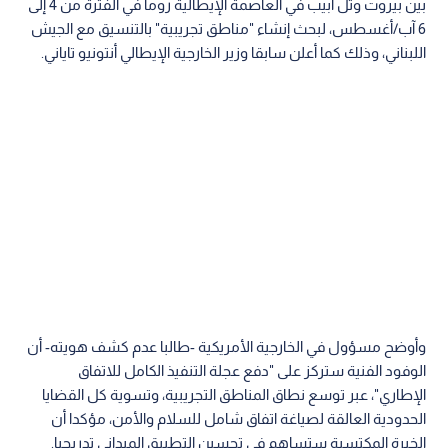
بين بيروت وتل أبيب في العاصمة الإيطالية روما في الفترة من 4 إلى
6 آب/أغسطس، لبحث إنشاء "مناطق تجريبية" بالتنسيق مع الجيش
اللبناني، وذلك كما أعلن سابقا وزير الخارجية الإيطالي أنتونيو تاياني.
وأوضح مسؤول في الخارجية الأمريكية -طالبا عدم كشف هويته- أن
الوفود الفنية ستركز على "دفع عجلة التنفيذ الكامل للاتفاق
الإطاري"، عبر توسع نطاق المناطق التجريبية، وتسوية كل القضايا
الحدودية العالقة لصياغة اتفاق شامل للسلام والأمن، مؤكدا أن
الخبرة المكتسبة ستساهم في تحسين التطبيق الميداني تدريجيا.