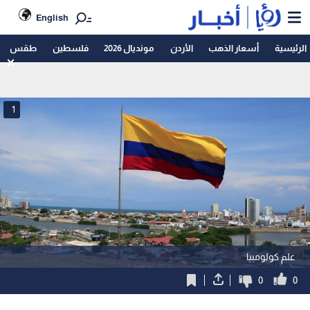
English
الرئيسية
أسعار الذهب
الأردن
مونديال 2026
فلسطين
طقس
1
علم كولومبيا
0
0