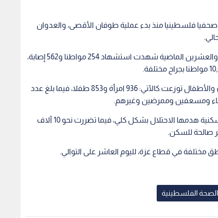
ن جهتها أكدت وزارة الداخلية في غزة استشهاد 11 صحفيا فلسطينيا منذ بدء عملية طوفان الأقصى، والعدوان
الي.
وقالت الوزارة في التحديث اليومي إن الساعات الأربع والعشرين الماضية شهدت استشهاد 254 مواطنا و562 إصابة،
وأضافت أن 64 في المئة من الشهداء هم من النساء والأطفال توزعت كالآتي: 936 امرأة و853 طفلا، فيما بلغ عدد
وأشارت إلى أن 3731 مبنى سكني تضم 10,500 وحدة سكنية هدمها الاحتلال بشكل كلي، فيما تضررت نحو 10 آلاف
ق مختلفة في قطاع غزة، لليوم العاشر على التوالي.
 الصحة الفلسطينية