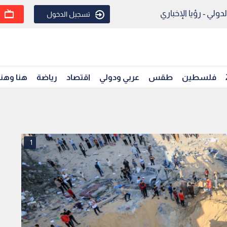
ولي - رؤيا الإخباري
تسجيل الدخول
فلسطين
طقس
عربي ودولي
اقتصاد
رياضة
هنا وهن
1