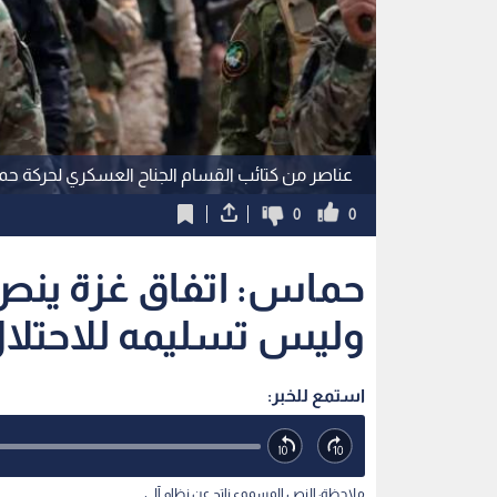
عناصر من كتائب القسام الجناح العسكري لحركة ح
0
0
حماس: اتفاق غزة ينص
وليس تسليمه للاحتلا
استمع للخبر:
ملاحظة: النص المسموع ناتج عن نظام آلي