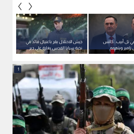
ي تل أبيب.. كاتس
جيش الاحتلال يقر باغتيال قائد في
عباس ي
ى زامير ويتهمه
نخبة سرايا القدس بغارة على دير
إجراء 
ه
البلح
المحدد فيه 28 تش
1