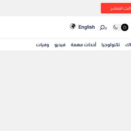
البث المباشر
English
اك
تكنولوجيا
أحداث مهمة
فيديو
وفيات