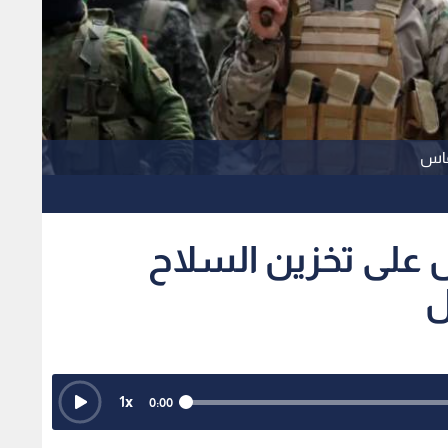
ماس
 على تخزين السلاح
ل
1
x
0:00