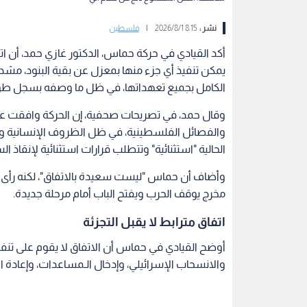
نشر :
8:15 2026/8/1
|
فلسطين
أكد القيادي في حركة حماس، الدكتور غازي حمد، أن ا
يمكن تنفيذ أي جزء منها بمعزل عن بقية البنود، مشددا 
الكامل بجميع تعهداتها، في ظل ما وصفه بسجل طوي
وقال حمد، في تصريحات صحفية، إن الحركة وافقت عل
والفصائل الفلسطينية، في ظل الظروف الإنسانية والأ
الحالية "استثنائية" وتتطلب قرارات استثنائية لإنقاذ ال
وأضاف أن حماس "ليست سعيدة بالاتفاق"، لكنه رأى أن
مخرج يوقف الحرب ويفتح الباب أمام مرحلة جديدة.
اتفاق مترابط لا يقبل التجزئة
أوضح القيادي في حماس أن الاتفاق لا يقوم على تنفي
والانسحاب الإسرائيلي، وإدخال الـمساعدات، وإعادة الإع