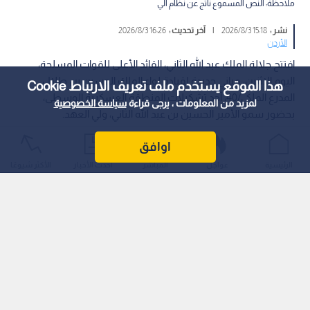
ملاحظة: النص المسموع ناتج عن نظام آلي
نشر :
15:18 2026/8/3
|
آخر تحديث :
16:26 2026/8/3
الأردن
افتتح جلالة الملك عبد الله الثاني، القائد الأعلى للقوات المسلحة،
اليوم الاثنين، مباني جديدة لقيادة لواء الملك الحسين بن طلال
هذا الموقع يستخدم ملف تعريف الارتباط Cookie
المدرع الملكي/40، أحد تشكيلات المنطقة العسكرية الوسطى،
لمزيد من المعلومات ، يرجى قراءة
سياسة الخصوصية
بحضور سمو الأمير الحسين بن عبد الله الثاني، ولي العهد.
اوافق
الرئيسية
عواجل
المباشر
أحدث الأخبار
الأكثر شيوعًا